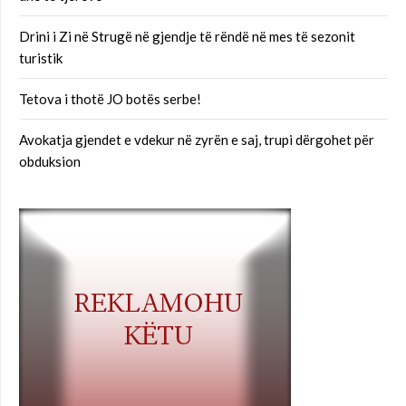
Drini i Zi në Strugë në gjendje të rëndë në mes të sezonit
turistik
Tetova i thotë JO botës serbe!
Avokatja gjendet e vdekur në zyrën e saj, trupi dërgohet për
obduksion