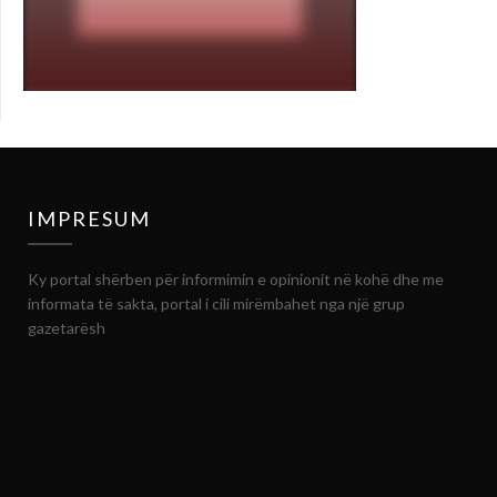
IMPRESUM
Ky portal shërben për informimin e opinionit në kohë dhe me
informata të sakta, portal i cili mirëmbahet nga një grup
gazetarësh