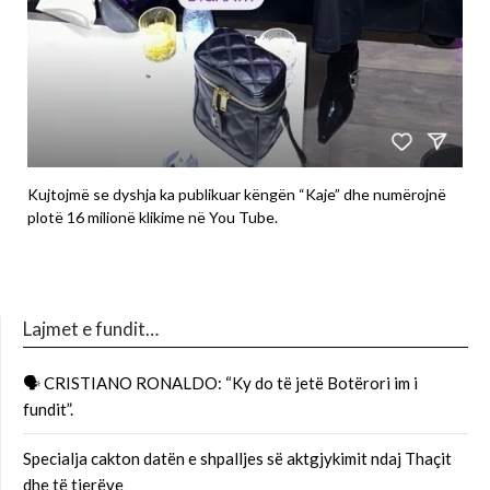
Kujtojmë se dyshja ka publikuar këngën “Kaje” dhe numërojnë
plotë 16 milionë klikime në You Tube.
Lajmet e fundit…
🗣 CRISTIANO RONALDO: “Ky do të jetë Botërori im i
fundit”.
Specialja cakton datën e shpalljes së aktgjykimit ndaj Thaçit
dhe të tjerëve