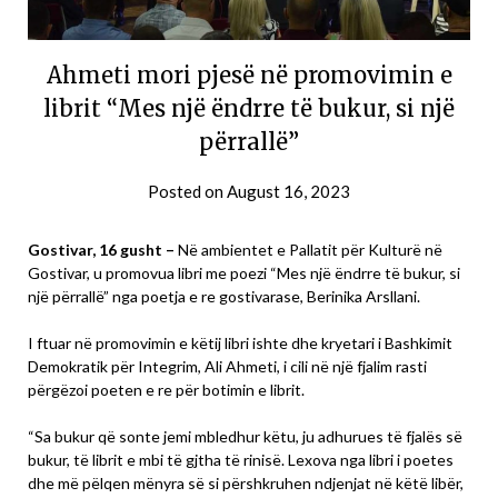
Ahmeti mori pjesë në promovimin e
librit “Mes një ëndrre të bukur, si një
përrallë”
Posted on
August 16, 2023
Gostivar, 16 gusht –
Në ambientet e Pallatit për Kulturë në
Gostivar, u promovua libri me poezi “Mes një ëndrre të bukur, si
një përrallë” nga poetja e re gostivarase, Berinika Arsllani.
I ftuar në promovimin e këtij libri ishte dhe kryetari i Bashkimit
Demokratik për Integrim, Ali Ahmeti, i cili në një fjalim rasti
përgëzoi poeten e re për botimin e librit.
“Sa bukur që sonte jemi mbledhur këtu, ju adhurues të fjalës së
bukur, të librit e mbi të gjtha të rinisë. Lexova nga libri i poetes
dhe më pëlqen mënyra së si përshkruhen ndjenjat në këtë libër,