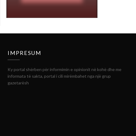
IMPRESUM
Ky portal shërben për informimin e opinionit në kohë dhe me
informata të sakta, portal i cili mirëmbahet nga një grup
gazetarësh