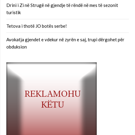
Drini i Zi në Strugë në gjendje të rëndë në mes të sezonit
turistik
Tetova i thotë JO botës serbe!
Avokatja gjendet e vdekur në zyrën e saj, trupi dërgohet për
obduksion