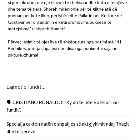
si përshkruhet me një filozofi të theksuar dhe bota e fëmijëve
dhe tema të tjera. Shpreh mirënjohje për të gjithë atë që
punuan për këtë libër, përfshire dhe Pallatin për Kulturë në
Gostivar për organizmin e këtij promovimi. Suksese të
mëtejshmë”, u shpreh Ahmeti.
Përveç leximit të pjesëve të shkëputura nga botimi më i ri i
Berinikës, poetja shpalosi dhe disa nga punimet e saja në
pikturë./zhurnal
Lajmet e fundit…
🗣 CRISTIANO RONALDO: “Ky do të jetë Botërori im i
fundit”.
Specialja cakton datën e shpalljes së aktgjykimit ndaj Thaçit
dhe të tjerëve