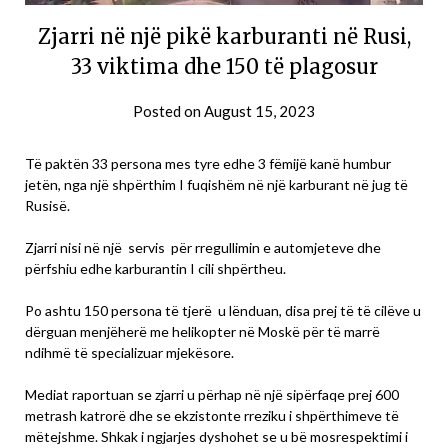
Zjarri në një pikë karburanti në Rusi,
33 viktima dhe 150 të plagosur
Posted on
August 15, 2023
Të paktën 33 persona mes tyre edhe 3 fëmijë kanë humbur
jetën, nga një shpërthim I fuqishëm në një karburant në jug të
Rusisë.
Zjarri nisi në një servis për rregullimin e automjeteve dhe
përfshiu edhe karburantin I cili shpërtheu.
Po ashtu 150 persona të tjerë u lënduan, disa prej të të cilëve u
dërguan menjëherë me helikopter në Moskë për të marrë
ndihmë të specializuar mjekësore.
Mediat raportuan se zjarri u përhap në një sipërfaqe prej 600
metrash katrorë dhe se ekzistonte rreziku i shpërthimeve të
mëtejshme. Shkak i ngjarjes dyshohet se u bë mosrespektimi i