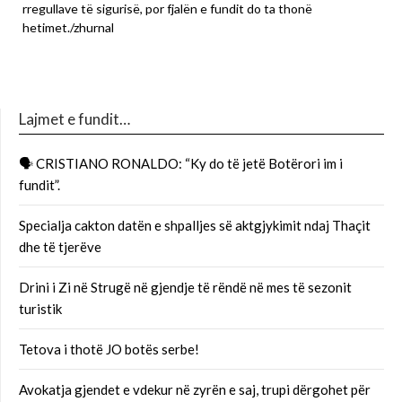
rregullave të sigurisë, por fjalën e fundit do ta thonë
hetimet./zhurnal
Lajmet e fundit…
🗣 CRISTIANO RONALDO: “Ky do të jetë Botërori im i
fundit”.
Specialja cakton datën e shpalljes së aktgjykimit ndaj Thaçit
dhe të tjerëve
Drini i Zi në Strugë në gjendje të rëndë në mes të sezonit
turistik
Tetova i thotë JO botës serbe!
Avokatja gjendet e vdekur në zyrën e saj, trupi dërgohet për