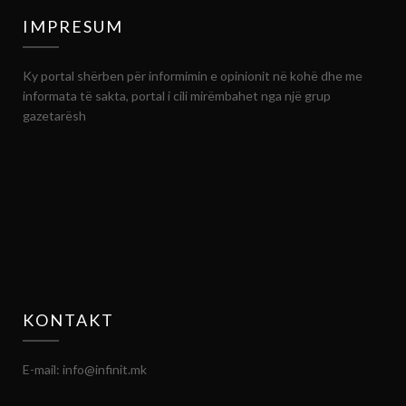
IMPRESUM
Ky portal shërben për informimin e opinionit në kohë dhe me
informata të sakta, portal i cili mirëmbahet nga një grup
gazetarësh
KONTAKT
E-mail: info@infinit.mk