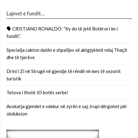
Lajmet e fundit…
🗣 CRISTIANO RONALDO: “Ky do të jetë Botërori im i
fundit”.
Specialja cakton datën e shpalljes së aktgjykimit ndaj Thaçit
dhe të tjerëve
Drini i Zi në Strugë në gjendje të rëndë në mes të sezonit
turistik
Tetova i thotë JO botës serbe!
Avokatja gjendet e vdekur në zyrën e saj, trupi dërgohet për
obduksion