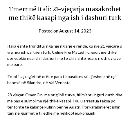
Tmerr në Itali: 21-vjeçarja masakrohet
me thikë kasapi nga ish i dashuri turk
Posted on
August 14, 2023
Italia është tronditur nga një ngjarje e rëndë, ku një 21 vjeçare u
vra nga ish partneri turk. Celine Frei Matzohl u godit me thikë
për vdekje nga ish i dashuri, me të cilin ishte ndarë rreth dy javë
më parë.
Trupi i saj u gjet në orët e para të pasdites së djeshme në një
banesë në Silandro, në Val Venosta.
28 vjeçari Omer Cin, me origjinë turke, fillimisht i ngriti kurth dhe
më pas e sulmoi me një thikë kasapi. I riu u arrestua teksa po
tentonte të kalonte kufirin për në Austri. Por karabinierët ishin
tani në gjurmët e tij edhe me helikopter./koha.mk