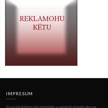
IMPRESUM
Ky portal shërben për informimin e opinionit në kohë dhe me