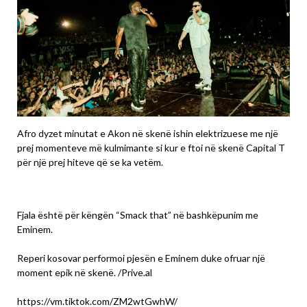
Afro dyzet minutat e Akon në skenë ishin elektrizuese me një
prej momenteve më kulmimante si kur e ftoi në skenë Capital T
për një prej hiteve që se ka vetëm.
Fjala është për këngën “Smack that” në bashkëpunim me
Eminem.
Reperi kosovar performoi pjesën e Eminem duke ofruar një
moment epik në skenë. /Prive.al
https://vm.tiktok.com/ZM2wtGwhW/