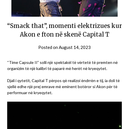
“Smack that”, momenti elektrizues kur
Akon e fton në skenë Capital T
Posted on
August 14, 2023
“Time Capsule II” solli një spektakël të vërtetë të premten në
organizim të një kalibri të paparë më herët në kryeqytet.
Djali i qytetit, Capital T përpos që realizoi ëndrrën e tij, ia doli të
sjellë edhe një prej emrave më eminent botëror si Akon për të
performuar në kryeqytet.