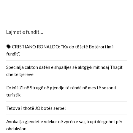
Lajmet e fundit…
🗣 CRISTIANO RONALDO: “Ky do të jetë Botërori im i
fundit”.
Specialja cakton datën e shpalljes së aktgjykimit ndaj Thaçit
dhe të tjerëve
Drini i Zi në Strugë në gjendje të rëndë në mes të sezonit
turistik
Tetova i thotë JO botës serbe!
Avokatja gjendet e vdekur në zyrën e saj, trupi dërgohet për
obduksion