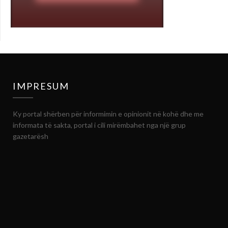
IMPRESUM
Ky portal shërben për informimin e opinionit në kohë dhe me
informata të sakta, portal i cili mirëmbahet nga një grup
gazetarësh