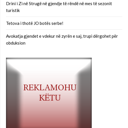
Drini i Zi në Strugë në gjendje të rëndë në mes të sezonit
turistik
Tetova i thotë JO botës serbe!
Avokatja gjendet e vdekur në zyrën e saj, trupi dërgohet për
obduksion