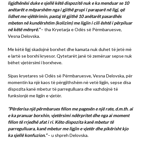
ligjdhënësi duke e sjellë këtë dispozitë nuk e ka menduar se 10
anëtarët e mëparshëm nga i gjithë grupi i paraparë në ligj, që
lidhet me vjëtërimin, pastaj të gjithë 10 anëtarët pasardhës
mbeten në kundërshtim (kolizim) me ligjin i cili është i përpiluar
në këtë mënyrë.”
– tha Kryetarja e Odës së Përmbaruesve,
Vesna Delovska.
Me këtë ligj skadojnë borxhet dhe kamata nuk duhet të jetë më
e lartë se borxhi kryesor. Qytetarët janë të zemëruar sepse nuk
bëhet vjetërsimi i borxheve.
Sipas kryetares së Odës së Përmbaruesve, Vesna Delovska, për
momentin ka një kaos të përgjithshëm në vetë ligjin, sepse disa
dispozita kanë mbetur të parregulluara dhe vazhdojnë të
funksionjë me ligjin e vjetër.
“Përderisa një përmbarues fillon me pagesën e një rate, d.m.th. ai
e ka pranuar borxhin, vjetërsimi ndërpritet dhe nga ai moment
fillon të rrjedhë afat i ri. Këto dispozita kanë mbetur të
parregulluara, kanë mbetur me ligjin e vjetër dhe pikërisht kjo
ka sjellë konfuzion.”
– u shpreh Delovska.