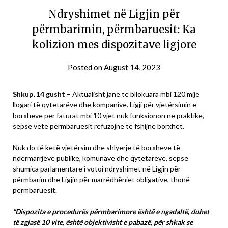
Ndryshimet në Ligjin për
përmbarimin, përmbaruesit: Ka
kolizion mes dispozitave ligjore
Posted on
August 14, 2023
Shkup, 14 gusht –
Aktualisht janë të bllokuara mbi 120 mijë
llogari të qytetarëve dhe kompanive. Ligji për vjetërsimin e
borxheve për faturat mbi 10 vjet nuk funksionon në praktikë,
sepse vetë përmbaruesit refuzojnë të fshijnë borxhet.
Nuk do të ketë vjetërsim dhe shlyerje të borxheve të
ndërmarrjeve publike, komunave dhe qytetarëve, sepse
shumica parlamentare i votoi ndryshimet në Ligjin për
përmbarim dhe Ligjin për marrëdhëniet obligative, thonë
përmbaruesit.
“Dispozita e procedurës përmbarimore është e ngadaltë, duhet
të zgjasë 10 vite, është objektivisht e pabazë, për shkak se