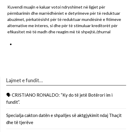
Kuvendi muajin e kaluar votoi ndryshimet në ligjet për
përmbarimin dhe marrëdhëniet e detyrimeve për të reduktuar
abuzimet, përkatësisht për të reduktuar mundësinë e fitimeve
alternative me interes, si dhe për të stimuluar kreditorët për
efikasitet më të madh dhe reagim më të shpejtë./zhurnal
Lajmet e fundit…
🗣 CRISTIANO RONALDO: “Ky do të jetë Botërori im i
fundit”.
Specialja cakton datën e shpalljes së aktgjykimit ndaj Thaçit
dhe të tjerëve