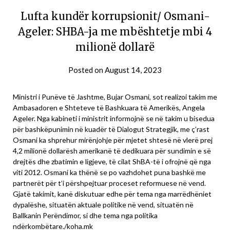
Lufta kundër korrupsionit/ Osmani-
Ageler: SHBA-ja me mbështetje mbi 4
milionë dollarë
Posted on
August 14, 2023
Ministri i Punëve të Jashtme, Bujar Osmani, sot realizoi takim me
Ambasadoren e Shteteve të Bashkuara të Amerikës, Angela
Ageler. Nga kabineti i ministrit informojnë se në takim u bisedua
për bashkëpunimin në kuadër të Dialogut Strategjik, me ç’rast
Osmani ka shprehur mirënjohje për mjetet shtesë në vlerë prej
4,2 milionë dollarësh amerikanë të dedikuara për sundimin e së
drejtës dhe zbatimin e ligjeve, të cilat ShBA-të i ofrojnë që nga
viti 2012. Osmani ka thënë se po vazhdohet puna bashkë me
partnerët për t’i përshpejtuar proceset reformuese në vend.
Gjatë takimit, kanë diskutuar edhe për tema nga marrëdhëniet
dypalëshe, situatën aktuale politike në vend, situatën në
Ballkanin Perëndimor, si dhe tema nga politika
ndërkombëtare./koha.mk