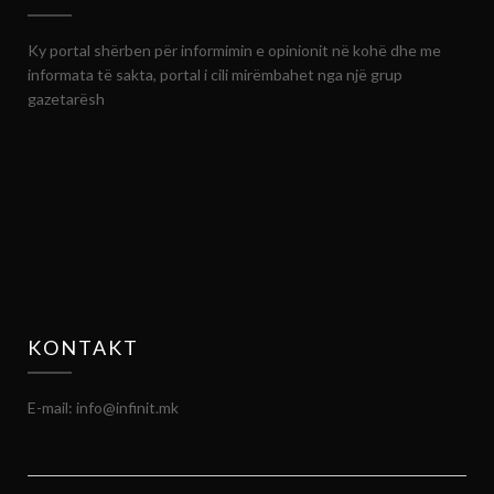
Ky portal shërben për informimin e opinionit në kohë dhe me
informata të sakta, portal i cili mirëmbahet nga një grup
gazetarësh
KONTAKT
E-mail: info@infinit.mk