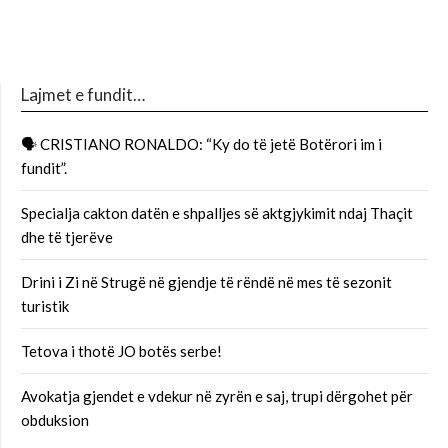
Lajmet e fundit…
🗣 CRISTIANO RONALDO: “Ky do të jetë Botërori im i
fundit”.
Specialja cakton datën e shpalljes së aktgjykimit ndaj Thaçit
dhe të tjerëve
Drini i Zi në Strugë në gjendje të rëndë në mes të sezonit
turistik
Tetova i thotë JO botës serbe!
Avokatja gjendet e vdekur në zyrën e saj, trupi dërgohet për
obduksion