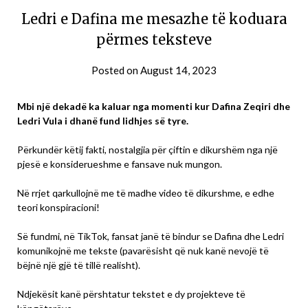
Ledri e Dafina me mesazhe të koduara
përmes teksteve
Posted on
August 14, 2023
Mbi një dekadë ka kaluar nga momenti kur Dafina Zeqiri dhe
Ledri Vula i dhanë fund lidhjes së tyre.
Përkundër këtij fakti, nostalgjia për çiftin e dikurshëm nga një
pjesë e konsiderueshme e fansave nuk mungon.
Në rrjet qarkullojnë me të madhe video të dikurshme, e edhe
teori konspiracioni!
Së fundmi, në TikTok, fansat janë të bindur se Dafina dhe Ledri
komunikojnë me tekste (pavarësisht që nuk kanë nevojë të
bëjnë një gjë të tillë realisht).
Ndjekësit kanë përshtatur tekstet e dy projekteve të