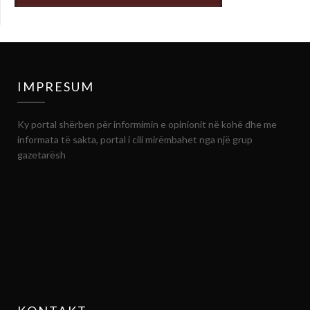
IMPRESUM
Ky portal shërben për informimin e opinionit në kohë dhe me
informata të sakta, portal i cili mirëmbahet nga një grup
gazetarësh