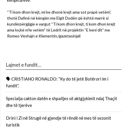
këngëtarëve.
“Ti kom dhon krejt, mi ke dhonë krejt ama sot prapë vetëm”,
thotë Dafinë në këngën me Elgit Dodën që është marrë si
kundërpërgjigje e vargut “Ti kom dhon krejt, ti kom dhon krejt
ama loçkë m’le vetëm” të Ledrit në projektin “E keni dit” me
Romeo Veshajn e Klementin./gazetasinjali
Lajmet e fundit…
🗣 CRISTIANO RONALDO: “Ky do të jetë Botërori im i
fundit”.
Specialja cakton datën e shpalljes së aktgjykimit ndaj Thaçit
dhe të tjerëve
Drini i Zi në Strugë në gjendje të rëndë në mes të sezonit
turistik