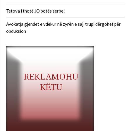
Tetova i thotë JO botës serbe!
Avokatja gjendet e vdekur në zyrën e saj, trupi dërgohet për
obduksion