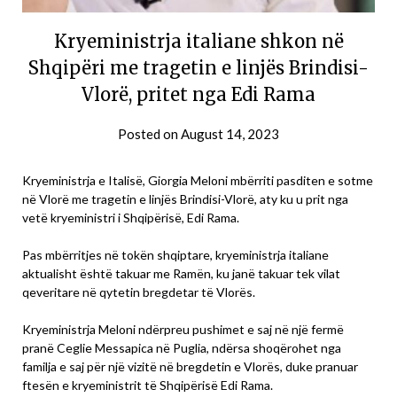
Kryeministrja italiane shkon në
Shqipëri me tragetin e linjës Brindisi-
Vlorë, pritet nga Edi Rama
Posted on
August 14, 2023
Kryeministrja e Italisë, Giorgia Meloni mbërriti pasditen e sotme
në Vlorë me tragetin e linjës Brindisi-Vlorë, aty ku u prit nga
vetë kryeministri i Shqipërisë, Edi Rama.
Pas mbërritjes në tokën shqiptare, kryeministrja italiane
aktualisht është takuar me Ramën, ku janë takuar tek vilat
qeveritare në qytetin bregdetar të Vlorës.
Kryeministrja Meloni ndërpreu pushimet e saj në një fermë
pranë Ceglie Messapica në Puglia, ndërsa shoqërohet nga
familja e saj për një vizitë në bregdetin e Vlorës, duke pranuar
ftesën e kryeministrit të Shqipërisë Edi Rama.