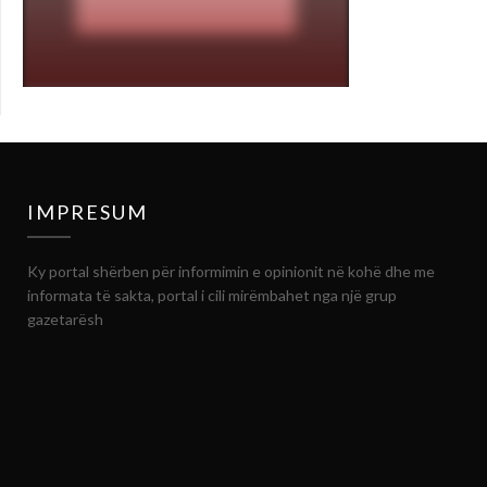
IMPRESUM
Ky portal shërben për informimin e opinionit në kohë dhe me
informata të sakta, portal i cili mirëmbahet nga një grup
gazetarësh