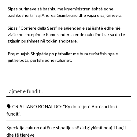
Sipas burimeve së bashku me kryeministren është edhe
bashkëshorti i saj Andrea Giambruno dhe vajza e saj Ginevra.
Sipas “Corriere della Sera” në agjendën e saj është edhe një
vizitë në shtëpinë e Ramës, ndërsa ende nuk dihet se sa do të
zgjasin pushimet në tokën shqiptare.
Prej muajsh Shqipëria po përballet me bum turistësh nga e
gjithë bota, përfshi edhe italianët.
Lajmet e fundit…
🗣 CRISTIANO RONALDO: “Ky do të jetë Botërori im i
fundit”.
Specialja cakton datën e shpalljes së aktgjykimit ndaj Thaçit
dhe të tjerëve