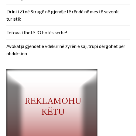
Drini i Zi në Strugë në gjendje të rëndë në mes të sezonit
turistik
Tetova i thotë JO botës serbe!
Avokatja gjendet e vdekur në zyrën e saj, trupi dërgohet për
obduksion