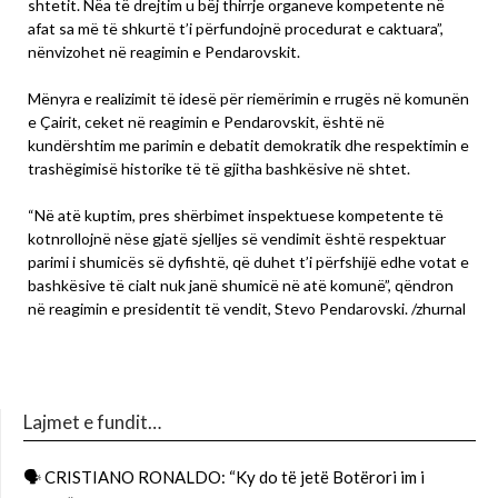
shtetit. Nëa të drejtim u bëj thirrje organeve kompetente në
afat sa më të shkurtë t’i përfundojnë procedurat e caktuara”,
nënvizohet në reagimin e Pendarovskit.
Mënyra e realizimit të idesë për riemërimin e rrugës në komunën
e Çairit, ceket në reagimin e Pendarovskit, është në
kundërshtim me parimin e debatit demokratik dhe respektimin e
trashëgimisë historike të të gjitha bashkësive në shtet.
“Në atë kuptim, pres shërbimet inspektuese kompetente të
kotnrollojnë nëse gjatë sjelljes së vendimit është respektuar
parimi i shumicës së dyfishtë, që duhet t’i përfshijë edhe votat e
bashkësive të cialt nuk janë shumicë në atë komunë”, qëndron
në reagimin e presidentit të vendit, Stevo Pendarovski. /zhurnal
Lajmet e fundit…
🗣 CRISTIANO RONALDO: “Ky do të jetë Botërori im i