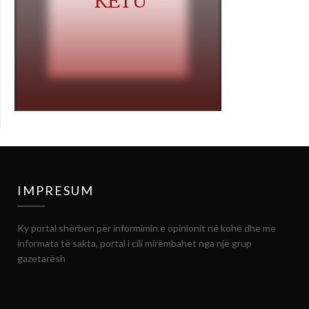
IMPRESUM
Ky portal shërben për informimin e opinionit në kohë dhe me
informata të sakta, portal i cili mirëmbahet nga një grup
gazetarësh