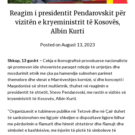
Reagim i presidentit Pendarovskit për
vizitën e kryeministrit të Kosovës,
Albin Kurti
Posted on
August 13, 2023
Shkup, 13 gusht –
Cekja e ikonografisë provokuese nacionaliste
që promovon ide shoveniste paraqet ndezje të urrjetjes dhe
mosdurimit etnik me çka pa hamendje sulmohen parimet
themelore dhe vlerat e Marrëveshjes kornizë, si dhe koncepti i
Maqedonisë së shtet multietnik, thuhet në reagimin e
presidentit të shtetit, Stevo Pendarovski, me rastin e vizitës së
kryeministrit të Kosovës, Albin Kurti.
“Organizuesit e tubimeve publike në Tetovë dhe në Çair duhet
të sanksionohen me ligj për shkeljen e dispozitave ligjore lidhur
me përdorimin e flamurit dhe himnit shtetëror dhe flamujt dhe
simbolet e bashkësive, me injorim të plotë të simboleve të