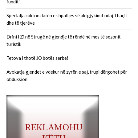
fundit”.
Specialja cakton datën e shpalljes së aktgjykimit ndaj Thaçit
dhe të tjerëve
Drini i Zi në Strugë në gjendje të rëndë në mes të sezonit
turistik
Tetova i thotë JO botës serbe!
Avokatja gjendet e vdekur në zyrën e saj, trupi dërgohet për
obduksion