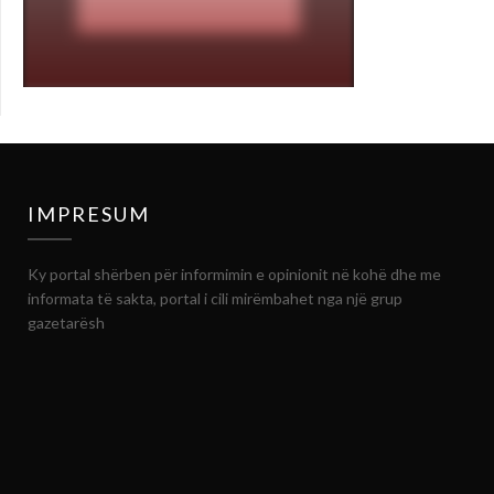
IMPRESUM
Ky portal shërben për informimin e opinionit në kohë dhe me
informata të sakta, portal i cili mirëmbahet nga një grup
gazetarësh