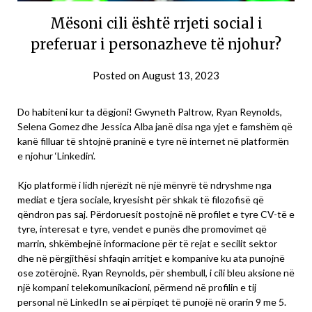
Mësoni cili është rrjeti social i
preferuar i personazheve të njohur?
Posted on
August 13, 2023
Do habiteni kur ta dëgjoni! Gwyneth Paltrow, Ryan Reynolds,
Selena Gomez dhe Jessica Alba janë disa nga yjet e famshëm që
kanë filluar të shtojnë praninë e tyre në internet në platformën
e njohur ‘Linkedin’.
Kjo platformë i lidh njerëzit në një mënyrë të ndryshme nga
mediat e tjera sociale, kryesisht për shkak të filozofisë që
qëndron pas saj. Përdoruesit postojnë në profilet e tyre CV-të e
tyre, interesat e tyre, vendet e punës dhe promovimet që
marrin, shkëmbejnë informacione për të rejat e secilit sektor
dhe në përgjithësi shfaqin arritjet e kompanive ku ata punojnë
ose zotërojnë. Ryan Reynolds, për shembull, i cili bleu aksione në
një kompani telekomunikacioni, përmend në profilin e tij
personal në LinkedIn se ai përpiqet të punojë në orarin 9 me 5.