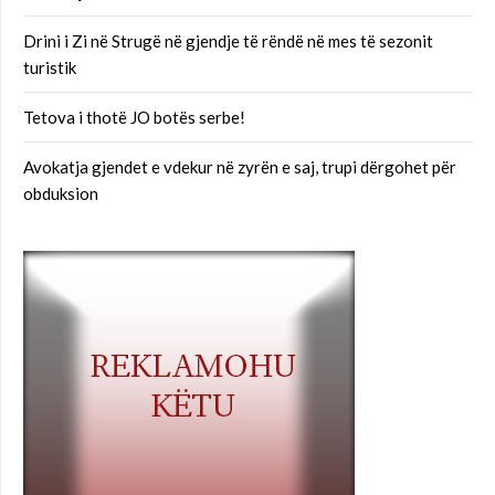
Drini i Zi në Strugë në gjendje të rëndë në mes të sezonit
turistik
Tetova i thotë JO botës serbe!
Avokatja gjendet e vdekur në zyrën e saj, trupi dërgohet për
obduksion