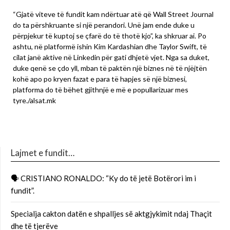
“Gjatë viteve të fundit kam ndërtuar atë që Wall Street Journal
do ta përshkruante si një perandori. Unë jam ende duke u
përpjekur të kuptoj se çfarë do të thotë kjo”, ka shkruar ai. Po
ashtu, në platformë ishin Kim Kardashian dhe Taylor Swift, të
cilat janë aktive në Linkedin për gati dhjetë vjet. Nga sa duket,
duke qenë se çdo yll, mban të paktën një biznes në të njëjtën
kohë apo po kryen fazat e para të hapjes së një biznesi,
platforma do të bëhet gjithnjë e më e popullarizuar mes
tyre./alsat.mk
Lajmet e fundit…
🗣 CRISTIANO RONALDO: “Ky do të jetë Botërori im i
fundit”.
Specialja cakton datën e shpalljes së aktgjykimit ndaj Thaçit
dhe të tjerëve