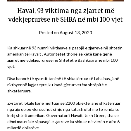
Havai, 93 viktima nga zjarret më
vdekjeprurëse në SHBA në mbi 100 vjet
Posted on
August 13, 2023
Ka shkuar në 93 numri i viktimave si pasojë e zjarreve në shtetin
amerikan të Havait . Autoritetet thonë se këtë kanë qenë
zjarret më vdekjeprurëse në Shtetet e Bashkuara në mbi 100
vjet.
Disa banorë të qytetit tanimë të shkatërruar të Lahainas, janë
rikthyer në lagjet tyre, ku kanë gjetur vetëm shtëpitë e
shkatërruara.
Zyrtarët lokalë kanë njoftuar se 2200 objekte janë shkatërruar
nga ajo që po vlerësohet si një nga katastrofat më të rënda të
këtij shteti amerikan. Guvernatori i Havait, Josh Green, tha se
dëmi materiale si pasojë e zjarreve ka shkuar në vlerën e afro 6
miliardë dollarëve.