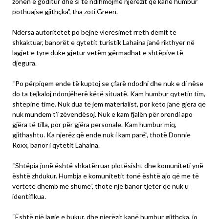
zonën e goditur dhe si të ndihmojmë njerëzit që kanë humbur
pothuajse gjithçka”, tha zoti Green.
Ndërsa autoritetet po bëjnë vlerësimet rreth dëmit të
shkaktuar, banorët e qytetit turistik Lahaina janë rikthyer në
lagjet e tyre duke gjetur vetëm gërmadhat e shtëpive të
djegura.
“Po përpiqem ende të kuptoj se çfarë ndodhi dhe nuk e di nëse
do ta tejkaloj ndonjëherë këtë situatë. Kam humbur qytetin tim,
shtëpinë time. Nuk dua të jem materialist, por këto janë gjëra që
nuk mundem t’i zëvendësoj. Nuk e kam fjalën për orendi apo
gjëra të tilla, por për gjëra personale. Kam humbur miq,
gjithashtu. Ka njerëz që ende nuk i kam parë”, thotë Donnie
Roxx, banor i qytetit Lahaina.
“Shtëpia jonë është shkatërruar plotësisht dhe komuniteti ynë
është zhdukur. Humbja e komunitetit tonë është ajo që me të
vërtetë dhemb më shumë”, thotë një banor tjetër që nuk u
identifikua.
“Është një lagje e bukur, dhe njerëzit kanë humbur gjithçka, jo