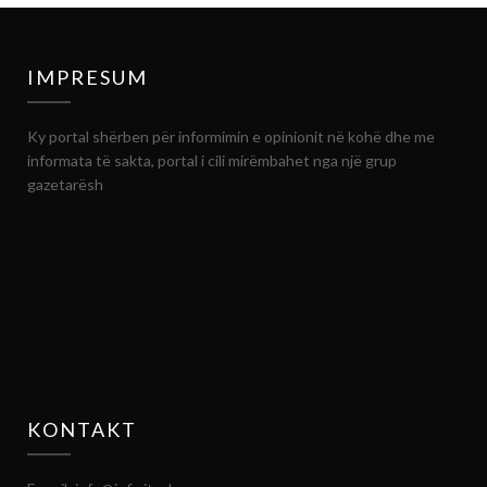
IMPRESUM
Ky portal shërben për informimin e opinionit në kohë dhe me
informata të sakta, portal i cili mirëmbahet nga një grup
gazetarësh
KONTAKT