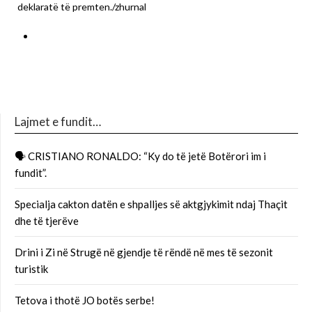
deklaratë të premten./zhurnal
Lajmet e fundit…
🗣 CRISTIANO RONALDO: “Ky do të jetë Botërori im i
fundit”.
Specialja cakton datën e shpalljes së aktgjykimit ndaj Thaçit
dhe të tjerëve
Drini i Zi në Strugë në gjendje të rëndë në mes të sezonit
turistik
Tetova i thotë JO botës serbe!