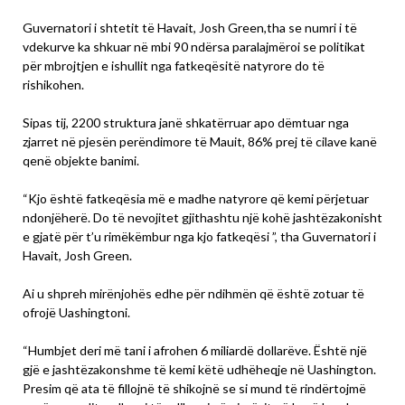
Guvernatori i shtetit të Havait, Josh Green,tha se numri i të
vdekurve ka shkuar në mbi 90 ndërsa paralajmëroi se politikat
për mbrojtjen e ishullit nga fatkeqësitë natyrore do të
rishikohen.
Sipas tij, 2200 struktura janë shkatërruar apo dëmtuar nga
zjarret në pjesën perëndimore të Mauit, 86% prej të cilave kanë
qenë objekte banimi.
“Kjo është fatkeqësia më e madhe natyrore që kemi përjetuar
ndonjëherë. Do të nevojitet gjithashtu një kohë jashtëzakonisht
e gjatë për t’u rimëkëmbur nga kjo fatkeqësi ”, tha Guvernatori i
Havait, Josh Green.
Ai u shpreh mirënjohës edhe për ndihmën që është zotuar të
ofrojë Uashingtoni.
“Humbjet deri më tani i afrohen 6 miliardë dollarëve. Është një
gjë e jashtëzakonshme të kemi këtë udhëheqje në Uashington.
Presim që ata të fillojnë të shikojnë se si mund të rindërtojmë