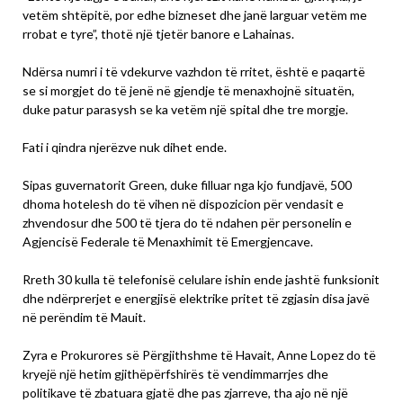
vetëm shtëpitë, por edhe bizneset dhe janë larguar vetëm me
rrobat e tyre”, thotë një tjetër banore e Lahainas.
Ndërsa numri i të vdekurve vazhdon të rritet, është e paqartë
se si morgjet do të jenë në gjendje të menaxhojnë situatën,
duke patur parasysh se ka vetëm një spital dhe tre morgje.
Fati i qindra njerëzve nuk dihet ende.
Sipas guvernatorit Green, duke filluar nga kjo fundjavë, 500
dhoma hotelesh do të vihen në dispozicion për vendasit e
zhvendosur dhe 500 të tjera do të ndahen për personelin e
Agjencisë Federale të Menaxhimit të Emergjencave.
Rreth 30 kulla të telefonisë celulare ishin ende jashtë funksionit
dhe ndërprerjet e energjisë elektrike pritet të zgjasin disa javë
në perëndim të Mauit.
Zyra e Prokurores së Përgjithshme të Havait, Anne Lopez do të
kryejë një hetim gjithëpërfshirës të vendimmarrjes dhe
politikave të zbatuara gjatë dhe pas zjarreve, tha ajo në një