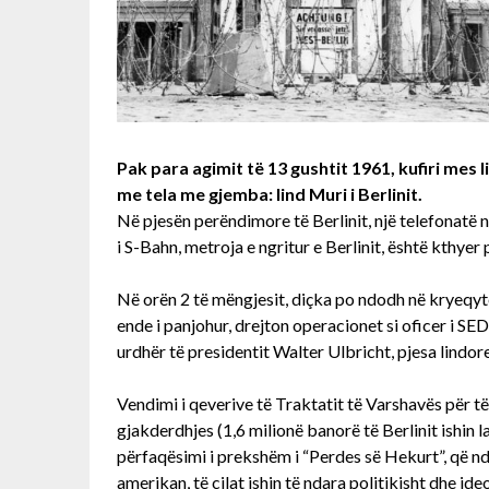
Pak para agimit të 13 gushtit 1961, kufiri mes 
me tela me gjemba: lind Muri i Berlinit.
Në pjesën perëndimore të Berlinit, një telefonatë n
i S-Bahn, metroja e ngritur e Berlinit, është kthyer 
Në orën 2 të mëngjesit, diçka po ndodh në kryeqyt
ende i panjohur, drejton operacionet si oficer i SED
urdhër të presidentit Walter Ulbricht, pjesa lindo
Vendimi i qeverive të Traktatit të Varshavës për t
gjakderdhjes (1,6 milionë banorë të Berlinit ishin 
përfaqësimi i prekshëm i “Perdes së Hekurt”, që nd
amerikan, të cilat ishin të ndara politikisht dhe ide