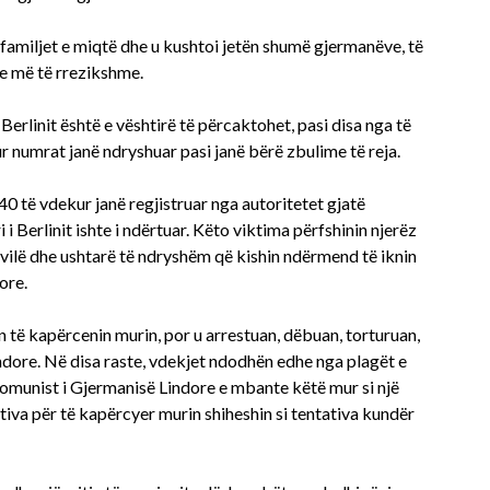
 familjet e miqtë dhe u kushtoi jetën shumë gjermanëve, të
 e më të rrezikshme.
Berlinit është e vështirë të përcaktohet, pasi disa nga të
 numrat janë ndryshuar pasi janë bërë zbulime të reja.
140 të vdekur janë regjistruar nga autoritetet gjatë
 i Berlinit ishte i ndërtuar. Këto viktima përfshinin njerëz
vilë dhe ushtarë të ndryshëm që kishin ndërmend të iknin
ore.
 të kapërcenin murin, por u arrestuan, dëbuan, torturuan,
ndore. Në disa raste, vdekjet ndodhën edhe nga plagët e
komunist i Gjermanisë Lindore e mbante këtë mur si një
ativa për të kapërcyer murin shiheshin si tentativa kundër