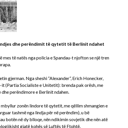
lindjes dhe perëndimit të qytetit të Berlinit ndahet
ë mes të natës nga policia e Spandau-t njofton se një tren
prapa.
etin gjerman. Nga sheshi “Alexander”, Erich Honecker,
-it (Partia Socialiste e Unitetit): brenda pak orësh, me
re dhe perëndimore e Berlinit ndahen.
ë mbyllur zonën lindore të qytetit, me qëllim shmangien e
larguar tashmë nga lindja për në perëndim), u bë
au botën në dy blloqe, nën ndikimin sovjetik dhe nën atë
ologjikisht gjatë kohës së Luftës të Ftohtë.