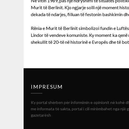
Në vitin 1989, pas një ndryshimi të situatës politik
Murit të Berlinit. Kjo ngjarje solli një moment histo
dekada të ndarjes, filluan të festonin bashkimin dhe 
Rënia e Murit të Berlinit simbolizoi fundin e Luft
Lindor të vendeve komuniste. Ky moment ka qenë n
shekullit të 20-të në historinë e Evropës dhe të bot
IMPRESUM
Ky portal shërben për informimin e opinionit në kohë d
me informata të sakta, portal i cili mirëmbahet nga një 
gazetarësh