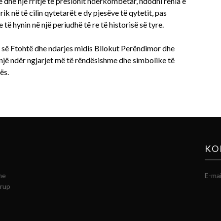
e dhe një rritje të presionit ndërkombëtar, ndodhi rënia e
rik në të cilin qytetarët e dy pjesëve të qytetit, pas
të hynin në një periudhë të re të historisë së tyre.
ës së Ftohtë dhe ndarjes midis Bllokut Perëndimor dhe
jë ndër ngjarjet më të rëndësishme dhe simbolike të
ës.
KO
he
E-mai
grup