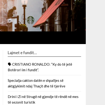
Lajmet e fundit…
🗣 CRISTIANO RONALDO: “Ky do të jetë
Botërori im i fundit”.
Specialja cakton datën e shpalljes së
aktgjykimit ndaj Thaçit dhe të tjerëve
Drini i Zi në Strugë në gjendje të rëndë në mes
të sezonit turistik