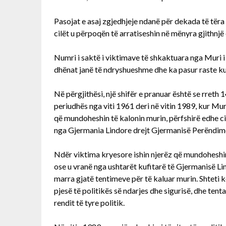
Pasojat e asaj zgjedhjeje ndanë për dekada të tëra
cilët u përpoqën të arratiseshin në mënyra gjithnjë
Numri i saktë i viktimave të shkaktuara nga Muri i 
dhënat janë të ndryshueshme dhe ka pasur raste kur
Në përgjithësi, një shifër e pranuar është se rreth 
periudhës nga viti 1961 deri në vitin 1989, kur Muri
që mundoheshin të kalonin murin, përfshirë edhe ci
nga Gjermania Lindore drejt Gjermanisë Perëndim
Ndër viktima kryesore ishin njerëz që mundoheshin
ose u vranë nga ushtarët kufitarë të Gjermanisë Li
marra gjatë tentimeve për të kaluar murin. Shteti 
pjesë të politikës së ndarjes dhe sigurisë, dhe tent
rendit të tyre politik.