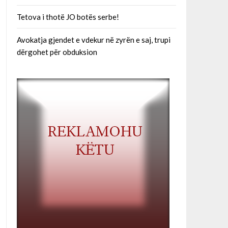
Tetova i thotë JO botës serbe!
Avokatja gjendet e vdekur në zyrën e saj, trupi
dërgohet për obduksion