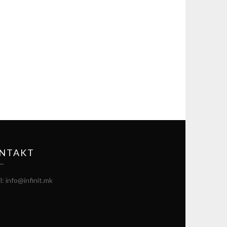
NTAKT
l: info@infinit.mk