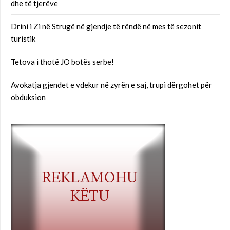
dhe të tjerëve
Drini i Zi në Strugë në gjendje të rëndë në mes të sezonit
turistik
Tetova i thotë JO botës serbe!
Avokatja gjendet e vdekur në zyrën e saj, trupi dërgohet për
obduksion