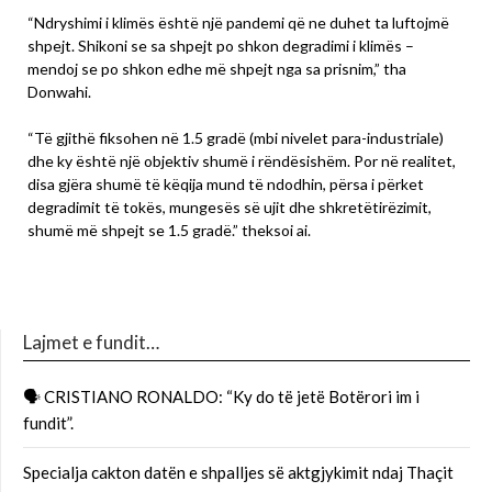
“Ndryshimi i klimës është një pandemi që ne duhet ta luftojmë
shpejt. Shikoni se sa shpejt po shkon degradimi i klimës –
mendoj se po shkon edhe më shpejt nga sa prisnim,” tha
Donwahi.
“Të gjithë fiksohen në 1.5 gradë (mbi nivelet para-industriale)
dhe ky është një objektiv shumë i rëndësishëm. Por në realitet,
disa gjëra shumë të këqija mund të ndodhin, përsa i përket
degradimit të tokës, mungesës së ujit dhe shkretëtirëzimit,
shumë më shpejt se 1.5 gradë.” theksoi ai.
Lajmet e fundit…
🗣 CRISTIANO RONALDO: “Ky do të jetë Botërori im i
fundit”.
Specialja cakton datën e shpalljes së aktgjykimit ndaj Thaçit