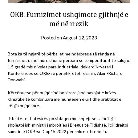
OKB: Furnizimet ushqimore gjithnjë e
më në rrezik
Posted on
August 12, 2023
Bota ka të ngjarë të përballet me ndërprerje të rënda në
furnizimet ushqimore shumë përpara se temperaturat të kalojnë
1.5 gradë mbi nivelet para-industriale, deklaroi kryetari i
Konferencës së OKB-së për Shkretëtirëzimin, Alain-Richard
Donwahi.
Kërcënuese për bujqësinë botërore janë pasojat e krizës
klimatike të kombinuara me mungesën e ujit dhe praktikat e
këqija bujqësore.
”Efektet e thatësirës po shfaqen më shpejt se sa pritej”,
shpjegoi ish-ministri i mbrojtjes i Bregut të Fildishtë, i cili drejtoi
samitin e OKB-së Cop15 2022 për shkretëtirëzimin.