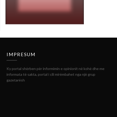
IMPRESUM
Ky portal shërben për informimin e opinionit në kohë dhe me
informata të sakta, portal i cili mirëmbahet nga një grup
gazetarësh