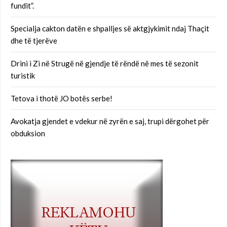
fundit”.
Specialja cakton datën e shpalljes së aktgjykimit ndaj Thaçit
dhe të tjerëve
Drini i Zi në Strugë në gjendje të rëndë në mes të sezonit
turistik
Tetova i thotë JO botës serbe!
Avokatja gjendet e vdekur në zyrën e saj, trupi dërgohet për
obduksion