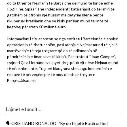
do ta kthente Nejmarin te Barça dhe që mund të bindë edhe
PSZH-në. Sipas “The Independent”, katalanasit do të ishin të
gatshëm të ofronin një huazim me detyrim blerje për të
rikuperuar brazilianin dhe se klubi parizian mund ta linte të
largohej për rreth 60 milionë euro.
Informacioni i cituar shton se nga entiteti i Barcelonës e shohin
operacionin të zbatueshëm, pasi ardhja e Nejmar mund të sjellë
marrëveshje të reja tregtare që do të ndihmonin në
përmirësimin e financave të klubit. Pas trofeut “Joan Gamper”,
trajneri Çavi Hernández u pyet drejtpërdrejt nëse Nejmar mund
të nënshkruante. Trajneri blaugrana shmangu komentimin e
emrave të përveçëm për të mos dëmtuar tregun e
Barçës./alsat.mk
Lajmet e fundit…
🗣 CRISTIANO RONALDO: “Ky do të jetë Botërori im i