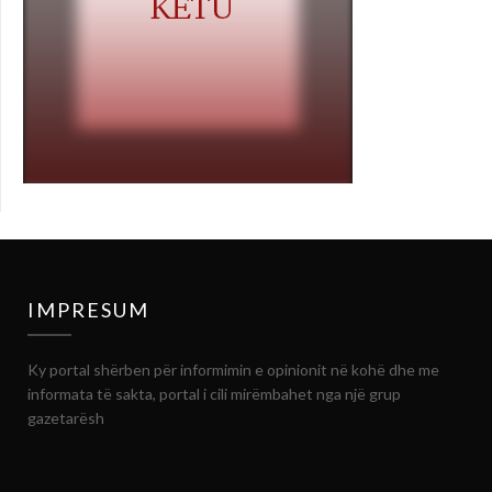
IMPRESUM
Ky portal shërben për informimin e opinionit në kohë dhe me
informata të sakta, portal i cili mirëmbahet nga një grup
gazetarësh