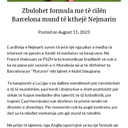
Zbulohet formula me të cilën
Barcelona mund të kthejë Nejmarin
Posted on
August 11, 2023
E ardhmja e Nejmarit synon të jetë një nga pikat e mëdha të
interesit në pjesën e fundit të merkatos së kësaj vere. Në
Francë theksuan se PSZH ia ka komunikuar brazilianit se nuk e
ka në plane për sezonin e ri. Mundësia që ai të rikthehet te
Barcelona po “fluturon” mbi lajmet e klubit blaugrana.
Te kampionët e La Liga-s ka dallime mendimesh për nënshkrimin
e tij të mundshëm, pasi bordi i drejtorëve e sheh pozitivisht për
shkak të fuqisë mediatike dhe talentit të tij futbollistik, por
trajneri Çavi Hernández nuk dëshiron të prishë rendin në
dhomën e zhveshjes. Për momentin nuk ka asgjë konkrete, por
deri sa të mbyllet merkatoja çdo gjë mund të ndodhë.
Në pritje të lajmeve, nga Anglia raportojnë se ka një formulë që