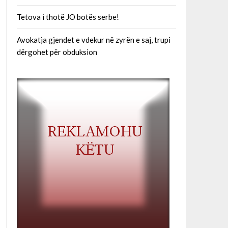
Tetova i thotë JO botës serbe!
Avokatja gjendet e vdekur në zyrën e saj, trupi
dërgohet për obduksion