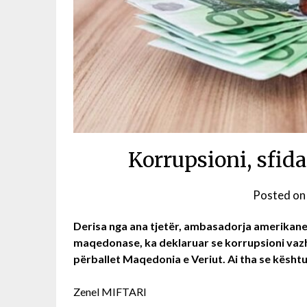
Korrupsioni, sfid
Posted o
Derisa nga ana tjetër, ambasadorja amerikane,
maqedonase, ka deklaruar se korrupsioni vazhd
përballet Maqedonia e Veriut. Ai tha se kësht
Zenel MIFTARI