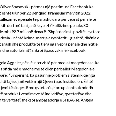
 Oliver Spasovski, përmes një postimi në Facebook ka
t është ulur për 22 për qind, krahasuar me vitin 2022.
allëzimeve penale të parashtruara për veprat penale të
it, deri më tani janë kryer 47 kallëzime penale, 80
e mbi 92.7 milionë denarë. “Shpërdorimi i pozitës zyrtare
esia – nëntë krime, marrja e ryshfetit – gjashtë, dhënia e
 parash dhe produkte të tjera nga vepra penale dhe nxitje
s dhe autorizimit”, shkroi Spasovski në Facebook.
ela Aggeler, në një intervistë për mediat maqedonase, ka
mos sfida më e madhe me të cilën përballet Maqedonia e
parë. “Sinqerisht, ka pasur një problem sistemik që nga
 të fajësojmë vetëm një Qeveri apo institucion. Është
ë jemi të sinqertë me qytetarët, korrupsioni nuk ndodh
të produkt i vendimeve të individëve, qytetarëve dhe
im të vërtetë”, theksoi ambasadorja e SHBA-së, Angela