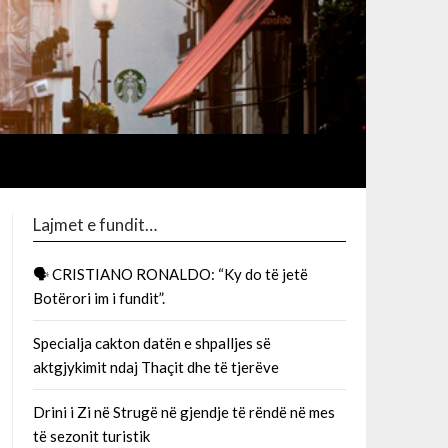
Lajmet e fundit…
🗣 CRISTIANO RONALDO: “Ky do të jetë
Botërori im i fundit”.
Specialja cakton datën e shpalljes së
aktgjykimit ndaj Thaçit dhe të tjerëve
Drini i Zi në Strugë në gjendje të rëndë në mes
të sezonit turistik