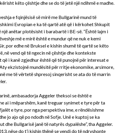
ikërisht këto çështje dhe se do të jetë një ndihmë e madhe.
eshja e fqinjësisë së mirë me Bullgarinë mund të
hkimi Evropian e ka të qartë atë që i kërkohet Shkupit
 një anëtar plotësisht i barabartë i BE-së. “Është lajm i
rrëveshje më e mirë është e mundur që ne nuk e kemi
r, por edhe në Bruksel e kishin shumë të qartë se këto
rë, në vend që të ngecin në çështje dhe kontekste
t që i kanë zgjedhur është që të punojnë për interesat e
 Aty ekzistojnë mundësitë për rritje ekonomike, arsimore,
në me të vërtetë shpresoj sinqerisht se ata do të marrin
ler.
rinë, ambasadorja Aggeler theksoi se është e
dhe ai i mëparshëm, kanë treguar synimet e tyre për ta
 fjalët e tyre, por nga perspektiva ime, e rëndësishme
dhe jo ajo që po ndodh në Sofje. Unë e kuptoj se ka
t dhe Bullgarisë janë të natyrës dypalëshe”, tha Aggeler.
013, nëse do t’i kishin thënë se vendi do të ndryshonte