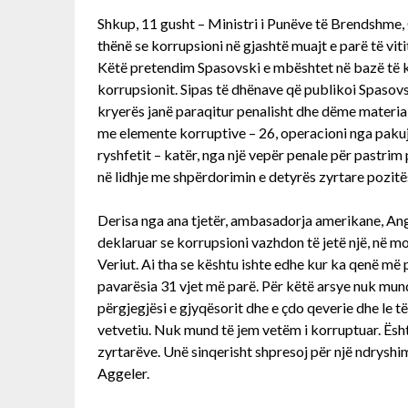
Shkup, 11 gusht – Ministri i Punëve të Brendshme,
thënë se korrupsioni në gjashtë muajt e parë të viti
Këtë pretendim Spasovski e mbështet në bazë të k
korrupsionit. Sipas të dhënave që publikoi Spasovsk
kryerës janë paraqitur penalisht dhe dëme material
me elemente korruptive – 26, operacioni nga pakujd
ryshfetit – katër, nga një vepër penale për pastrim
në lidhje me shpërdorimin e detyrës zyrtare pozitë
Derisa nga ana tjetër, ambasadorja amerikane, Ang
deklaruar se korrupsioni vazhdon të jetë një, në 
Veriut. Ai tha se kështu ishte edhe kur ka qenë më 
pavarësia 31 vjet më parë. Për këtë arsye nuk mund
përgjegjësi e gjyqësorit dhe e çdo qeverie dhe le t
vetvetiu. Nuk mund të jem vetëm i korruptuar. Ësh
zyrtarëve. Unë sinqerisht shpresoj për një ndrysh
Aggeler.