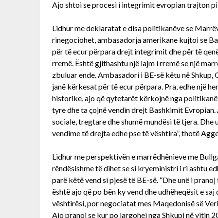
Ajo shtoi se procesi i integrimit evropian trajton p
Lidhur me deklaratat e disa politikanëve se Marrëv
rinegociohet, ambasadorja amerikane kujtoi se Bas
për të ecur përpara drejt integrimit dhe për të qenë
rremë. Është gjithashtu një lajm i rremë se një ma
zbuluar ende. Ambasadori i BE-së këtu në Shkup, Gi
janë kërkesat për të ecur përpara. Pra, edhe një he
historike, ajo që qytetarët kërkojnë nga politikanë
tyre dhe ta çojnë vendin drejt Bashkimit Evropian.
sociale, tregtare dhe shumë mundësi të tjera. Dhe u
vendime të drejta edhe pse të vështira”, thotë Agge
Lidhur me perspektivën e marrëdhënieve me Bullga
rëndësishme të dihet se si kryeministri i ri ashtu e
parë këtë vend si pjesë të BE-së. “Dhe unë i pranoj
është ajo që po bën ky vend dhe udhëheqësit e saj 
vështirësi, por negociatat mes Maqedonisë së Veriu
Ajo pranoi se kur po largohej nga Shkupi në vitin 2