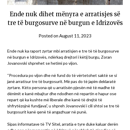
Ende nuk dihet mënyra e arratisjes së
tre të burgosurve në burgun e Idrizovës
Posted on
August 11, 2023
Ende nuk ka raport zyrtar mbi arratisjen e tre të të burgosurve
në burgun e Idrizovës, ndërkaq drejtori i këtij burgu, Zoran
Jovanovski shprehet se hetimi po vijon.
“Procedura po vijon dhe në fund do të vërtetohet saktë se si
janë arratisur tre të burgosurit. Më pas do të japim deklaratë
zyrtare. Këto persona që u arratisën pjesën më të madhe të
dënimit e kanë mbajtur dhe ndodhen në repartin e hapur ose
repart që ka kushte më liberale dhe kanë të drejtë të
shfrytëzojnë fundjava”, u shpreh Jovanovski i cili shtoi se tre të
burgosurit kanë qenë të angazhuar në punë.
Sipas informatave të TV Sitel, arratia e tyre duke kaluar derën