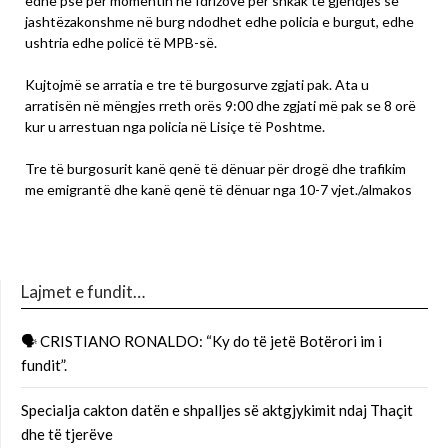
edhe pse për momentin në Idrizovë për shkak të gjendjes së
jashtëzakonshme në burg ndodhet edhe policia e burgut, edhe
ushtria edhe policë të MPB-së.
Kujtojmë se arratia e tre të burgosurve zgjati pak. Ata u
arratisën në mëngjes rreth orës 9:00 dhe zgjati më pak se 8 orë
kur u arrestuan nga policia në Lisiçe të Poshtme.
Tre të burgosurit kanë qenë të dënuar për drogë dhe trafikim
me emigrantë dhe kanë qenë të dënuar nga 10-7 vjet./almakos
Lajmet e fundit…
🗣 CRISTIANO RONALDO: “Ky do të jetë Botërori im i
fundit”.
Specialja cakton datën e shpalljes së aktgjykimit ndaj Thaçit
dhe të tjerëve