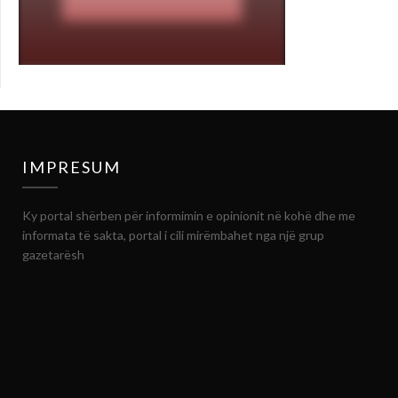
IMPRESUM
Ky portal shërben për informimin e opinionit në kohë dhe me
informata të sakta, portal i cili mirëmbahet nga një grup
gazetarësh