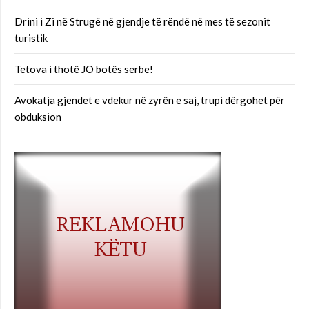
Drini i Zi në Strugë në gjendje të rëndë në mes të sezonit
turistik
Tetova i thotë JO botës serbe!
Avokatja gjendet e vdekur në zyrën e saj, trupi dërgohet për
obduksion