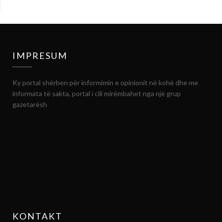
IMPRESUM
Ky portal shërben për informimin e opinionit në kohë dhe me
informata të sakta, portal i cili mirëmbahet nga një grup
gazetarësh
KONTAKT