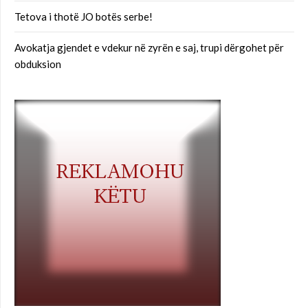
Tetova i thotë JO botës serbe!
Avokatja gjendet e vdekur në zyrën e saj, trupi dërgohet për
obduksion