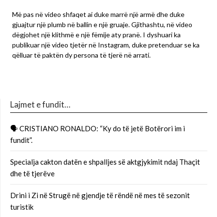
Më pas në video shfaqet ai duke marrë një armë dhe duke
gjuajtur një plumb në ballin e një gruaje. Gjithashtu, në video
dëgjohet një klithmë e një fëmije aty pranë. I dyshuari ka
publikuar një video tjetër në Instagram, duke pretenduar se ka
qëlluar të paktën dy persona të tjerë në arrati.
Lajmet e fundit…
🗣 CRISTIANO RONALDO: “Ky do të jetë Botërori im i
fundit”.
Specialja cakton datën e shpalljes së aktgjykimit ndaj Thaçit
dhe të tjerëve
Drini i Zi në Strugë në gjendje të rëndë në mes të sezonit
turistik