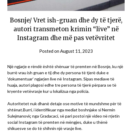
Bosnje/ Vret ish-gruan dhe dy të tjerë,
autori transmeton krimin “live” në
Instagram dhe më pas vetëvritet
Posted on
August 11, 2023
Një ngjarje e rëndë është shënuar të premten në Bosnje, ku një
burrë vrau ish gruan e tij dhe dy persona të tjerë duke e
‘dokumentuar’ ngjarjen live në Instagram. Sipas mediave të
huaja, autori plagosi edhe tre persona të tjerë përpara se të
kryente vetëvrasje kur u lokalizua nga policia.
Autoritetet nuk dhanë detaje ose motive të mundshme për të
shtënat.Burri, i identifikuar nga mediat boshnjake si Nermin
Sulejmanoviç nga Gradacaci, së pari postoi një video në rrjetin
social Instagram të premten në mëngjes, duke u thënë
shikuesve se do të shihnin një vrasje live.