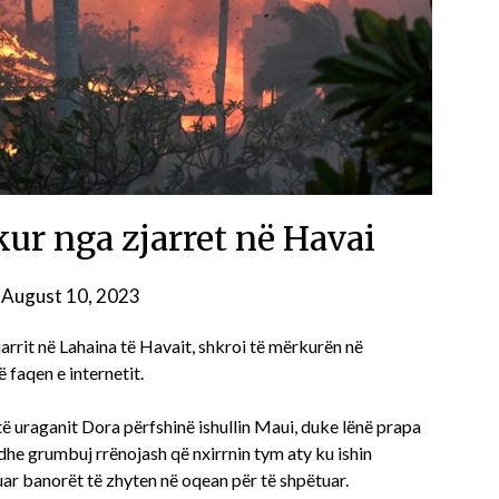
kur nga zjarret në Havai
n
August 10, 2023
rrit në Lahaina të Havait, shkroi të mërkurën në
faqen e internetit.
të uraganit Dora përfshinë ishullin Maui, duke lënë prapa
dhe grumbuj rrënojash që nxirrnin tym aty ku ishin
ar banorët të zhyten në oqean për të shpëtuar.