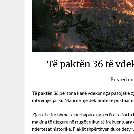
Të paktën 36 të vde
Posted o
Të paktën 36 persona kanë vdekur nga pasojat e zja
mbrëmje qarku Maui në një deklaratë të postuar në 
Zjarret e furishme të përhapura nga erërat e forta 
makina të djegura në rrugët dikur të frekuentuara 
ndërtesat historike. Flakët shpërthyen duke detyru