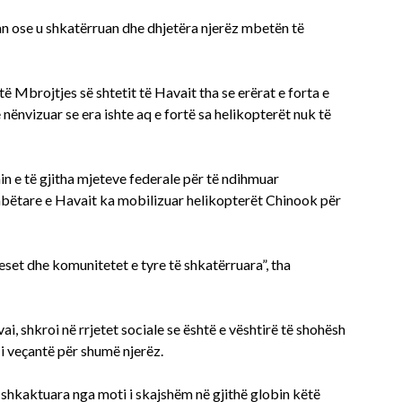
n ose u shkatërruan dhe dhjetëra njerëz mbetën të
 Mbrojtjes së shtetit të Havait tha se erërat e forta e
e nënvizuar se era ishte aq e fortë sa helikopterët nuk të
n e të gjitha mjeteve federale për të ndihmuar
bëtare e Havait ka mobilizuar helikopterët Chinook për
eset dhe komunitetet e tyre të shkatërruara”, tha
ai, shkroi në rrjetet sociale se është e vështirë të shohësh
 i veçantë për shumë njerëz.
ë shkaktuara nga moti i skajshëm në gjithë globin këtë