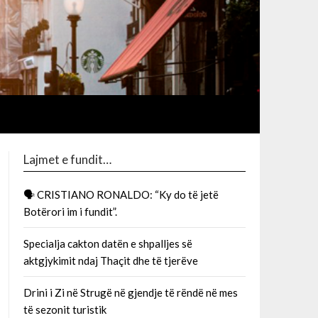
Lajmet e fundit…
🗣 CRISTIANO RONALDO: “Ky do të jetë
Botërori im i fundit”.
Specialja cakton datën e shpalljes së
aktgjykimit ndaj Thaçit dhe të tjerëve
Drini i Zi në Strugë në gjendje të rëndë në mes
të sezonit turistik