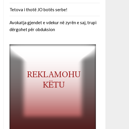
Tetova i thotë JO botës serbe!
Avokatja gjendet e vdekur në zyrën e saj, trupi
dërgohet për obduksion