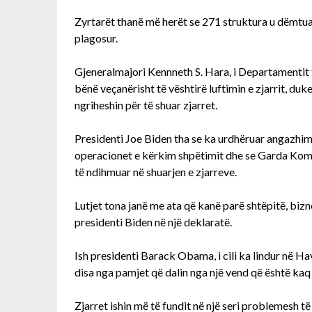
Zyrtarët thanë më herët se 271 struktura u dëmtua
plagosur.
Gjeneralmajori Kennneth S. Hara, i Departamentit të
bënë veçanërisht të vështirë luftimin e zjarrit, duk
ngriheshin për të shuar zjarret.
Presidenti Joe Biden tha se ka urdhëruar angazhimi
operacionet e kërkim shpëtimit dhe se Garda Kom
të ndihmuar në shuarjen e zjarreve.
Lutjet tona janë me ata që kanë parë shtëpitë, bizn
presidenti Biden në një deklaratë.
Ish presidenti Barack Obama, i cili ka lindur në Hav
disa nga pamjet që dalin nga një vend që është kaq
Zjarret ishin më të fundit në një seri problemesh t