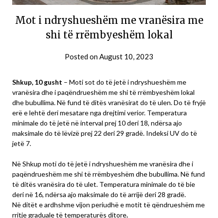
Mot i ndryshueshëm me vranësira me
shi të rrëmbyeshëm lokal
Posted on
August 10, 2023
Shkup, 10 gusht
– Moti sot do të jetë i ndryshueshëm me
vranësira dhe i paqëndrueshëm me shi të rrëmbyeshëm lokal
dhe bubullima. Në fund të ditës vranësirat do të ulen. Do të fryjë
erë e lehtë deri mesatare nga drejtimi verior. Temperatura
minimale do të jetë në interval prej 10 deri 18, ndërsa ajo
maksimale do të lëvizë prej 22 deri 29 gradë. Indeksi UV do të
jetë 7.
Në Shkup moti do të jetë i ndryshueshëm me vranësira dhe i
paqëndrueshëm me shi të rrëmbyeshëm dhe bubullima. Në fund
të ditës vranësira do të ulet. Temperatura minimale do të bie
deri në 16, ndërsa ajo maksimale do të arrijë deri 28 gradë.
Në ditët e ardhshme vijon periudhë e motit të qëndrueshëm me
rritje graduale të temperaturës ditore
.