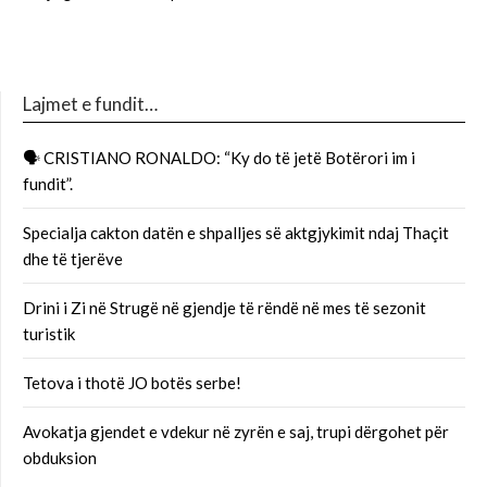
Lajmet e fundit…
🗣 CRISTIANO RONALDO: “Ky do të jetë Botërori im i
fundit”.
Specialja cakton datën e shpalljes së aktgjykimit ndaj Thaçit
dhe të tjerëve
Drini i Zi në Strugë në gjendje të rëndë në mes të sezonit
turistik
Tetova i thotë JO botës serbe!
Avokatja gjendet e vdekur në zyrën e saj, trupi dërgohet për
obduksion