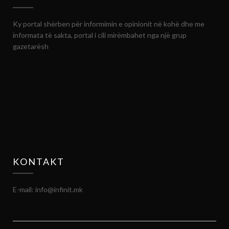
Ky portal shërben për informimin e opinionit në kohë dhe me
informata të sakta, portal i cili mirëmbahet nga një grup
gazetarësh
KONTAKT
E-mail: info@infinit.mk