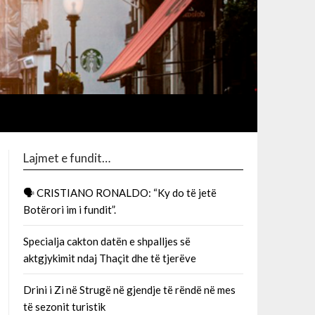
Lajmet e fundit…
🗣 CRISTIANO RONALDO: “Ky do të jetë
Botërori im i fundit”.
Specialja cakton datën e shpalljes së
aktgjykimit ndaj Thaçit dhe të tjerëve
Drini i Zi në Strugë në gjendje të rëndë në mes
të sezonit turistik