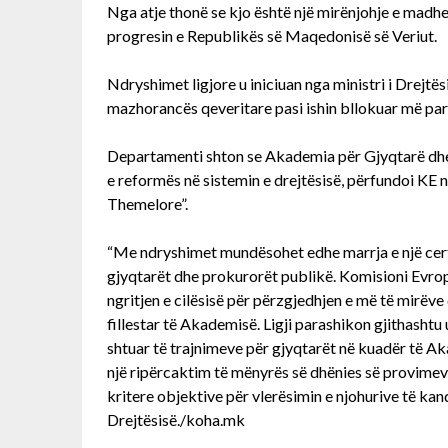
Nga atje thonë se kjo është një mirënjohje e ma
progresin e Republikës së Maqedonisë së Veriut.
Ndryshimet ligjore u iniciuan nga ministri i Drejt
mazhorancës qeveritare pasi ishin bllokuar më pa
Departamenti shton se Akademia për Gjyqtarë dhe 
e reformës në sistemin e drejtësisë, përfundoi KE n
Themelore”.
“Me ndryshimet mundësohet edhe marrja e një certif
gjyqtarët dhe prokurorët publikë. Komisioni Evrop
ngritjen e cilësisë për përzgjedhjen e më të mirëve 
fillestar të Akademisë. Ligji parashikon gjithashtu
shtuar të trajnimeve për gjyqtarët në kuadër të A
një ripërcaktim të mënyrës së dhënies së provime
kritere objektive për vlerësimin e njohurive të kand
Drejtësisë./koha.mk