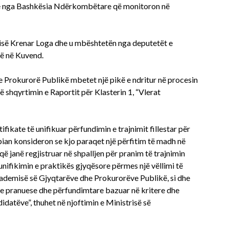
dhe nga Bashkësia Ndërkombëtare që monitoron në
ësisë Krenar Loga dhe u mbështetën nga deputetët e
rë në Kuvend.
Prokurorë Publikë mbetet një pikë e ndritur në procesin
ë shqyrtimin e Raportit për Klasterin 1, “Vlerat
ikate të unifikuar përfundimin e trajnimit fillestar për
ian konsideron se kjo paraqet një përfitim të madh në
që janë regjistruar në shpalljen për pranim të trajnimin
 unifikimin e praktikës gjyqësore përmes një vëllimi të
kademisë së Gjyqtarëve dhe Prokurorëve Publikë, si dhe
ve pranuese dhe përfundimtare bazuar në kritere dhe
idatëve”, thuhet në njoftimin e Ministrisë së