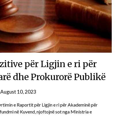
tive për Ligjin e ri për
rë dhe Prokurorë Publikë
n
August 10, 2023
timin e Raportit për Ligjin e ri për Akademinë për
 fundmi në Kuvend, njoftojnë sot nga Ministria e