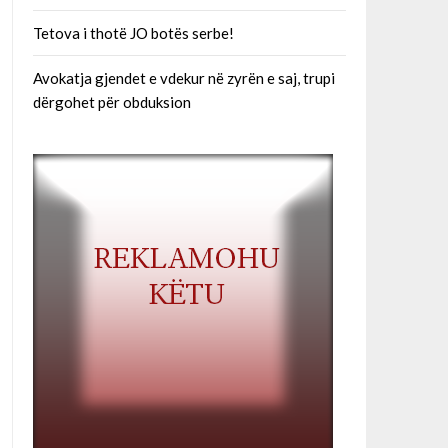
Tetova i thotë JO botës serbe!
Avokatja gjendet e vdekur në zyrën e saj, trupi
dërgohet për obduksion