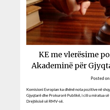
KE me vlerësime pozi
Akademinë për Gjyqta
Posted o
Komisioni Evropian ka dhënë nota pozitive në shqyr
Gjyqtarë dhe Prokurorë Publikë, i cili u miratua së
Drejtësisë së RMV-së.