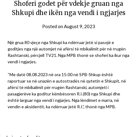
Shoferi godet për vdekje gruan nga
Shkupi dhe ikën nga vendi i ngjarjes
Posted on
August 9, 2023
Një grua 80 vjeçe nga Shkupi ka ndërruar jetë si pasojë e
goditjes nga një automjet në afërsi të mbikalimit për në rrugën
Rashtanski, përcjell TV21. Nga MPB thonë se shoferi ka ikur nga
vendi i ngjarjes.
“Me datë 08.08.2023 në ora 15:00 në SPB-Shkup është
raportuar se në unazën e autostradës në qytetin e Shkupit, në
afërsi të mbikalimit për rrugën Rashtanski, automjeti i
pasagjerëve ka goditur këmbësoren R.I.(80) nga Shkupi dhe
është larguar nga vendi i ngjarjes. Nga lëndimet e marra, në
vendin e aksidentit, ka ndërruar jetë R.I.”, thonë nga MPB.