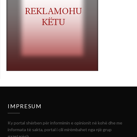
IMPRESUM
Ky portal shërben për informimin e opinionit në kohë dhe me
informata të sakta, portal i cili mirëmbahet nga një grup
gazetarësh