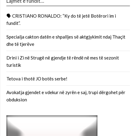
Lajmet e fundit…
🗣 CRISTIANO RONALDO: “Ky do të jetë Botërori im i
fundit”.
Specialja cakton datën e shpalljes së aktgjykimit ndaj Thaçit
dhe të tjerëve
Drini i Zi në Strugë në gjendje të rëndë në mes të sezonit
turistik
Tetova i thotë JO botës serbe!
Avokatja gjendet e vdekur në zyrën e saj, trupi dërgohet për
obduksion