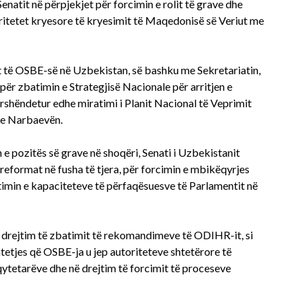
natit në përpjekjet për forcimin e rolit të grave dhe
rioritetet kryesore të kryesimit të Maqedonisë së Veriut me
it të OSBE-së në Uzbekistan, së bashku me Sekretariatin,
për zbatimin e Strategjisë Nacionale për arritjen e
përshëndetur edhe miratimi i Planit Nacional të Veprimit
 me Narbaevën.
 e pozitës së grave në shoqëri, Senati i Uzbekistanit
eformat në fusha të tjera, për forcimin e mbikëqyrjes
timin e kapaciteteve të përfaqësuesve të Parlamentit në
 drejtim të zbatimit të rekomandimeve të ODIHR-it, si
htetjes që OSBE-ja u jep autoriteteve shtetërore të
 qytetarëve dhe në drejtim të forcimit të proceseve