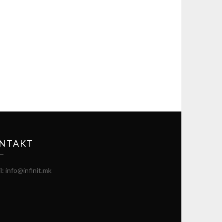
NTAKT
l: info@infinit.mk