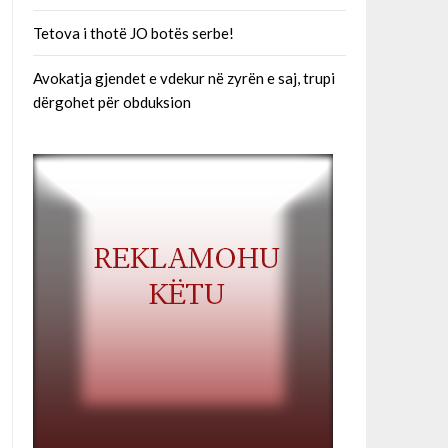
Tetova i thotë JO botës serbe!
Avokatja gjendet e vdekur në zyrën e saj, trupi
dërgohet për obduksion