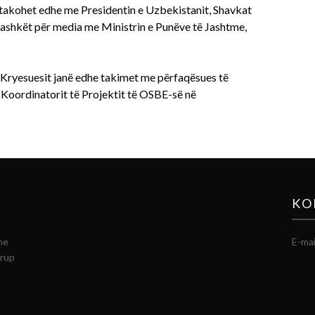
 takohet edhe me Presidentin e Uzbekistanit, Shavkat
bashkët për media me Ministrin e Punëve të Jashtme,
 Kryesuesit janë edhe takimet me përfaqësues të
e Koordinatorit të Projektit të OSBE-së në
KO
he
E-mai
grup