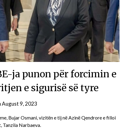
-ja punon për forcimin e
ritjen e sigurisë së tyre
n
August 9, 2023
e, Bujar Osmani, vizitën e tij në Azinë Qendrore e filloi
t, Tanzila Narbaeva.