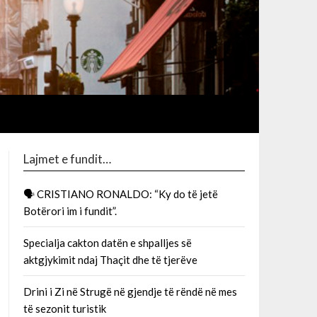
Lajmet e fundit…
🗣 CRISTIANO RONALDO: “Ky do të jetë
Botërori im i fundit”.
Specialja cakton datën e shpalljes së
aktgjykimit ndaj Thaçit dhe të tjerëve
Drini i Zi në Strugë në gjendje të rëndë në mes
të sezonit turistik