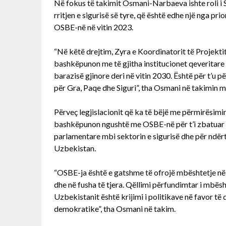
Në fokus të takimit Osmani-Narbaeva ishte roli i Se
rritjen e sigurisë së tyre, që është edhe një nga p
OSBE-në në vitin 2023.
“Në këtë drejtim, Zyra e Koordinatorit të Projekt
bashkëpunon me të gjitha institucionet qeveritare 
barazisë gjinore deri në vitin 2030. Është për t’u 
për Gra, Paqe dhe Siguri”, tha Osmani në takimin
Përveç legjislacionit që ka të bëjë me përmirësimin
bashkëpunon ngushtë me OSBE-në për t’i zbatuar r
parlamentare mbi sektorin e sigurisë dhe për ndër
Uzbekistan.
“OSBE-ja është e gatshme të ofrojë mbështetje në
dhe në fusha të tjera. Qëllimi përfundimtar i mbës
Uzbekistanit është krijimi i politikave në favor të
demokratike”, tha Osmani në takim.