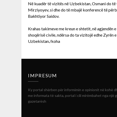
Në kuadër të vizitës në Uzbekistan, Osmani do të
Mirziyoyev, si dhe do të mbajë konferencë të për
Bakhtiyor Saidov.
Krahas takimeve me kreun e shtetit, në agjendën e
shoqërisë civile, ndërsa do ta vizitojë edhe Zyrën 
Uzbekistan./koha
IMPRESUM
Ky portal shërben për informimin e opinionit në kohë d
me informata të sakta, portal i cili mirëmbahet nga një 
gazetarësh