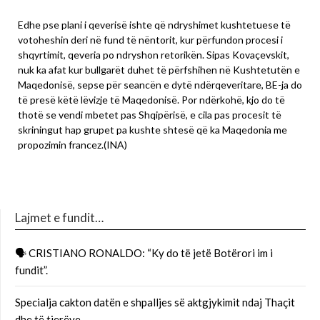
Edhe pse plani i qeverisë ishte që ndryshimet kushtetuese të
votoheshin deri në fund të nëntorit, kur përfundon procesi i
shqyrtimit, qeveria po ndryshon retorikën. Sipas Kovaçevskit,
nuk ka afat kur bullgarët duhet të përfshihen në Kushtetutën e
Maqedonisë, sepse për seancën e dytë ndërqeveritare, BE-ja do
të presë këtë lëvizje të Maqedonisë. Por ndërkohë, kjo do të
thotë se vendi mbetet pas Shqipërisë, e cila pas procesit të
skriningut hap grupet pa kushte shtesë që ka Maqedonia me
propozimin francez.(INA)
Lajmet e fundit…
🗣 CRISTIANO RONALDO: “Ky do të jetë Botërori im i
fundit”.
Specialja cakton datën e shpalljes së aktgjykimit ndaj Thaçit
dhe të tjerëve