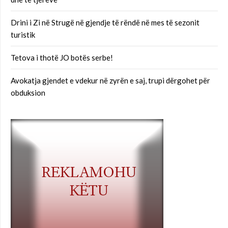
Drini i Zi në Strugë në gjendje të rëndë në mes të sezonit
turistik
Tetova i thotë JO botës serbe!
Avokatja gjendet e vdekur në zyrën e saj, trupi dërgohet për
obduksion