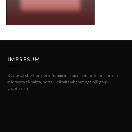
IMPRESUM
Ky portal shërben për informimin e opinionit në kohë dhe me
informata të sakta, portal i cili mirëmbahet nga një grup
gazetarësh