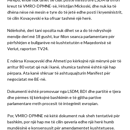
kreut të VMRO-DPMNE-së, Hristijan Mickoski, dhe nuk ka të
dhëna nëse në mesin e tyre do të jetë edhe posti i kryeministrit,
të cilin Kovaçevski e ka ofruar tashmë një herë.
Ndërkohë, deri tani opozita nuk dihet se a do të ndryshojë
mendje deri më 18 gusht, kur fillon seanca parlamentare për
përfshirjen e bullgarëve në kushtetutën e Maqedonisë së
Veriut, raporton TV24.
E ndërsa Kovaçevski dhe Ahmeti po kërkojnë një mënyrë për të
arritur 80 votat që nuk i kanë, shumica tashmë është një hap
përpara. Ata kanë shkruar të ashtuquajturin Manifest për
negociatat me BE-në.
Dokumenti është promovuar nga LSDM, BDI dhe partitë e tjera
dhe përmes tij kërkojnë bashkimin e të gjitha partive
parlamentare rreth procesit të integrimit evropian.
Por, VMRO-DPMNE në këtë dokument nuk sheh tentativë për
bashkim, por një hap me të cilin qeveria edhe një herë humb
mundësinë e konsensusit për amendamentet kushtetuese.