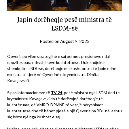
Japin dorëheqje pesë ministra të
LSDM-së
Posted on
August 9, 2023
Qeveria po vijon strategjinë e saj përmes presioneve ndaj
opozitës para ndryshimeve kushtetuese. Duke ndjekur
shembullin e BDI-së, dorëheqje me kusht pritet të japin edhe
ministra të tjerë në Qeverinë e kryeministrit Dimitar
Kovaçevskit.
Sipas informacioneve të
TV 24
, pesë ministra nga LSDM deri te
kryeministri Kovaçevski do të dorëzojnë dorëheqje të
kushtëzuara, që VMRO-DPMNE të votojë ndryshimet
kushtetuese dhe të bëhet pjesë e një Qeverie pa BDI-në, ashtu
siç ishte një nga kushtet e saj.
Mirëpo, ende nuk dihet se cilat poste ministrore LSDM ia ofron