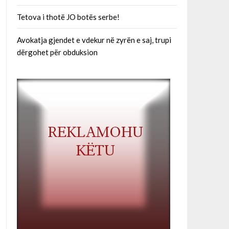
Tetova i thotë JO botës serbe!
Avokatja gjendet e vdekur në zyrën e saj, trupi
dërgohet për obduksion