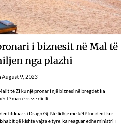
pronari i biznesit në Mal të
iljen nga plazhi
n
August 9, 2023
lit të Zi ku një pronar i një biznesi në bregdet ka
ër të marrë rreze dielli.
identifikuar si Dragn Gj. Në lidhje me këtë incident kur
xhabit që kishte vajza e tyre, ka reaguar edhe ministri i