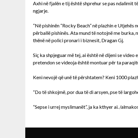
Axhi në fjalën e tij është shprehur se pas ndalimit 
ngjarje.
“Në pishinën “Rocky Beach” në plazhin e Utjehës n
përballë pishinës. Ata mund të notojnë me burka, me 
thënë në polici pronari i biznesit, Dragan Gj.
Siç ka shpjeguar më tej, ai është në dijeni se video 
pretendon se videoja është montuar për ta paraqitur
Keni nevojë që unë të përshtatem? Keni 1000 plazhe
“Do të shkojmë, por dua të di arsyen, pse të largohe
“Sepse i urrej myslimanët”, ja ka kthyer ai. /almako