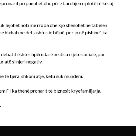
të pronarit po punohet dhe për zbardhjen e plotë të kësaj
uk lejohet noti me rroba dhe kjo shënohet në tabelën
hixhab në det, ashtu siç bëjnë, por jo në pishinë”, ka
e debatit është shpërndarë në disa rrjete sociale, por
 atë si njeri negativ.
 të tjera, shkoni atje, këtu nuk mundeni.
mi” I ka thënë pronarit të biznesit kryefamiljarja.
s