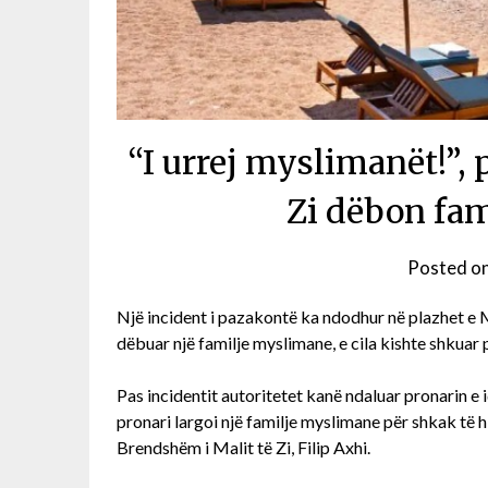
“I urrej myslimanët!”, 
Zi dëbon fam
Posted o
Një incident i pazakontë ka ndodhur në plazhet e Ma
dëbuar një familje myslimane, e cila kishte shkuar p
Pas incidentit autoritetet kanë ndaluar pronarin e 
pronari largoi një familje myslimane për shkak të hi
Brendshëm i Malit të Zi, Filip Axhi.