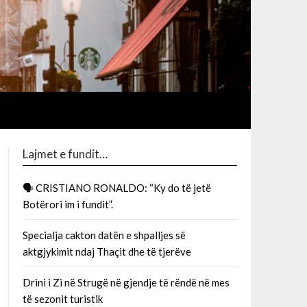
Lajmet e fundit…
🗣 CRISTIANO RONALDO: “Ky do të jetë
Botërori im i fundit”.
Specialja cakton datën e shpalljes së
aktgjykimit ndaj Thaçit dhe të tjerëve
Drini i Zi në Strugë në gjendje të rëndë në mes
të sezonit turistik