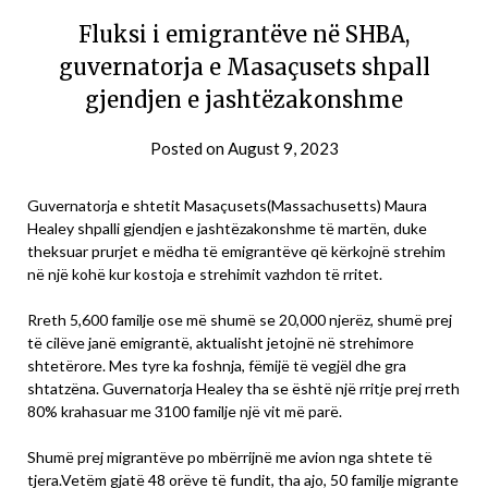
Fluksi i emigrantëve në SHBA,
guvernatorja e Masaçusets shpall
gjendjen e jashtëzakonshme
Posted on
August 9, 2023
Guvernatorja e shtetit Masaçusets(Massachusetts) Maura
Healey shpalli gjendjen e jashtëzakonshme të martën, duke
theksuar prurjet e mëdha të emigrantëve që kërkojnë strehim
në një kohë kur kostoja e strehimit vazhdon të rritet.
Rreth 5,600 familje ose më shumë se 20,000 njerëz, shumë prej
të cilëve janë emigrantë, aktualisht jetojnë në strehimore
shtetërore. Mes tyre ka foshnja, fëmijë të vegjël dhe gra
shtatzëna. Guvernatorja Healey tha se është një rritje prej rreth
80% krahasuar me 3100 familje një vit më parë.
Shumë prej migrantëve po mbërrijnë me avion nga shtete të
tjera.Vetëm gjatë 48 orëve të fundit, tha ajo, 50 familje migrante