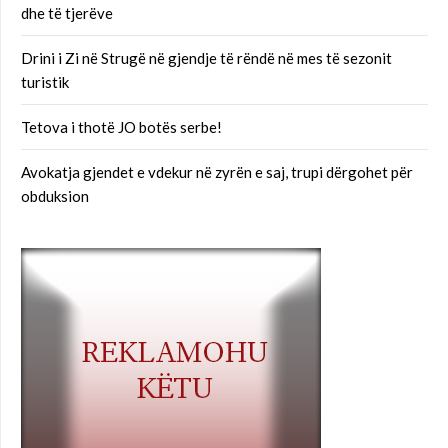
dhe të tjerëve
Drini i Zi në Strugë në gjendje të rëndë në mes të sezonit
turistik
Tetova i thotë JO botës serbe!
Avokatja gjendet e vdekur në zyrën e saj, trupi dërgohet për
obduksion