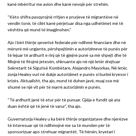
kanë mbërritur me avion dhe kanë nevojë për strehim.
“Këto shifra pasqyrojnë rritjen e prurjeve të migrantëve në
vendin tonë, të cilët kanë përjetuar disa nga udhëtimet më të
vështira që mund të imagjinohen.”
Ajo i bëri thirrje qeverisë federale për ndihmë financiare dhe në
mënyrë më urgjente, përshpejtimin e autorizimeve të punës për
të lejuar të ardhurit e rinj që të gjejnë punë sa më shpejt dhe të
fillojnë të fitojnë jetesën, shkruante ajo në një letër drejtuar
Sekretarit të Sigurisë Kombëtare, Alejandro Mayorkas. Në letër,
zonja Healey vuri në dukje autorizimet e punës si burimi kryesor i
krizës. Aktualisht, tha ajo, mund të duhen javë, muaj ose më
shumë se një vit për të marrë autorizimin e punës.
“Të ardhurit janë të etur për të punuar. Gjëja e fundit që ata
duan është që të jenë të varur”, tha ajo.
Guvernatorja Healey u ka bërë thirrje organizatave dhe njerëzve
të interesuar që të ndihmojnë me sa të munden për të
sponsorizuar apo strehuar migrantët. Të hënën, kryetari i