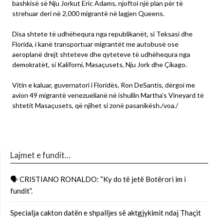
bashkisë së Nju Jorkut Eric Adams, njoftoi një plan për të
strehuar deri në 2,000 migrantë në lagjen Queens.
Disa shtete të udhëhequra nga republikanët, si Teksasi dhe
Florida, i kanë transportuar migrantët me autobusë ose
aeroplanë drejt shteteve dhe qyteteve të udhëhequra nga
demokratët, si Kaliforni, Masaçusets, Nju Jork dhe Çikago.
Vitin e kaluar, guvernatori i Floridës, Ron DeSantis, dërgoi me
avion 49 migrantë venezuelianë në ishullin Martha’s Vineyard të
shtetit Masaçusets, që njihet si zonë pasanikësh./voa./
Lajmet e fundit…
🗣 CRISTIANO RONALDO: “Ky do të jetë Botërori im i
fundit”.
Specialja cakton datën e shpalljes së aktgjykimit ndaj Thaçit