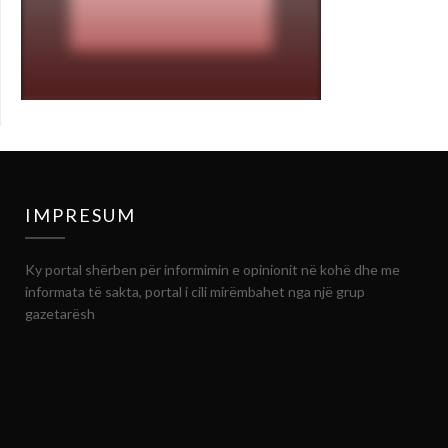
IMPRESUM
Ky portal shërben për informimin e opinionit në kohë dhe me
informata të sakta, portal i cili mirëmbahet nga një grup
gazetarësh