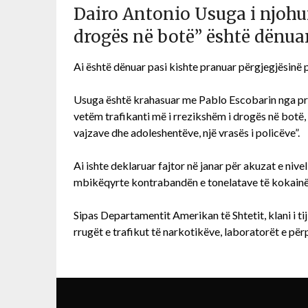
Dairo Antonio Usuga i njohur
drogës në botë” është dënua
Ai është dënuar pasi kishte pranuar përgjegjësinë pë
Usuga është krahasuar me Pablo Escobarin nga presi
vetëm trafikanti më i rrezikshëm i drogës në botë, 
vajzave dhe adoleshentëve, një vrasës i policëve”.
Ai ishte deklaruar fajtor në janar për akuzat e nivel
mbikëqyrte kontrabandën e tonelatave të kokain
Sipas Departamentit Amerikan të Shtetit, klani i ti
rrugët e trafikut të narkotikëve, laboratorët e përp