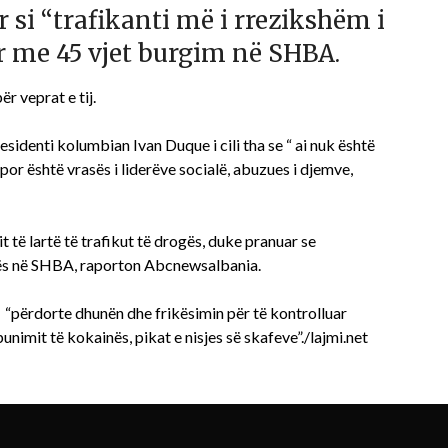
 si “trafikanti më i rrezikshëm i
r me 45 vjet burgim në SHBA.
r veprat e tij.
denti kolumbian Ivan Duque i cili tha se “ ai nuk është
por është vrasës i liderëve socialë, abuzues i djemve,
it të lartë të trafikut të drogës, duke pranuar se
ës në SHBA, raporton Abcnewsalbania.
j “përdorte dhunën dhe frikësimin për të kontrolluar
unimit të kokainës, pikat e nisjes së skafeve”./lajmi.net