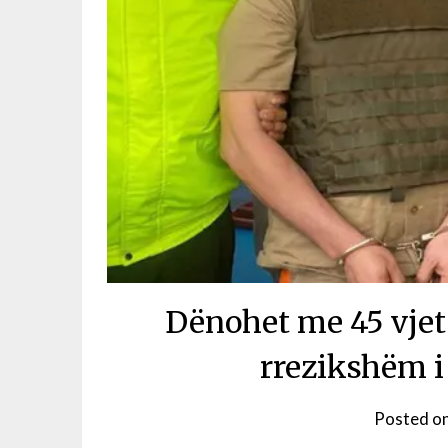
Dënohet me 45 vjet
rrezikshëm i
Posted o