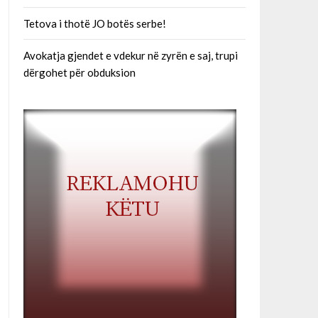
Tetova i thotë JO botës serbe!
Avokatja gjendet e vdekur në zyrën e saj, trupi
dërgohet për obduksion