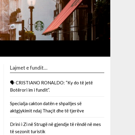
Lajmet e fundit…
🗣 CRISTIANO RONALDO: “Ky do të jetë
Botërori im i fundit”.
Specialja cakton datën e shpalljes së
aktgjykimit ndaj Thaçit dhe të tjerëve
Drini i Zi në Strugë në gjendje të rëndë në mes
të sezonit turistik