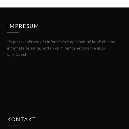
IMPRESUM
Ky portal shërben për informimin e opinionit në kohë dhe me
informata të sakta, portal i cili mirëmbahet nga një grup
gazetarësh
KONTAKT