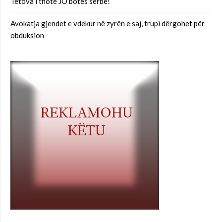
Tetova i thotë JO botës serbe!
Avokatja gjendet e vdekur në zyrën e saj, trupi dërgohet për
obduksion