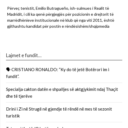
Përveç tenistit, Emilio Butragueño, ish-sulmues i Realit të
Madridit, i cili ka qenë përgjegjës për pozicionin e drejtorit të
marrëdhënieve institucionale në klub që nga viti 2011, është
gjithashtu kandidat për postin e rëndësishëm/shqipmedia
Lajmet e fundit…
🗣 CRISTIANO RONALDO: “Ky do të jetë Botërori im i
fundit”.
Specialja cakton datën e shpalljes së aktgjykimit ndaj Thaçit
dhe të tjerëve
Drini i Zi në Strugë në gjendje të rëndë në mes të sezonit
turistik