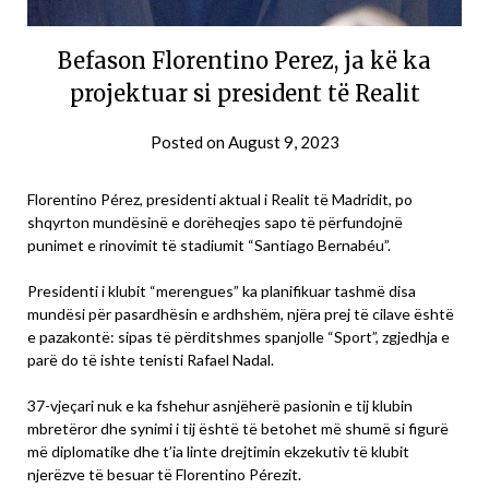
Befason Florentino Perez, ja kë ka
projektuar si president të Realit
Posted on
August 9, 2023
Florentino Pérez, presidenti aktual i Realit të Madridit, po
shqyrton mundësinë e dorëheqjes sapo të përfundojnë
punimet e rinovimit të stadiumit “Santiago Bernabéu”.
Presidenti i klubit “merengues” ka planifikuar tashmë disa
mundësi për pasardhësin e ardhshëm, njëra prej të cilave është
e pazakontë: sipas të përditshmes spanjolle “Sport”, zgjedhja e
parë do të ishte tenisti Rafael Nadal.
37-vjeçari nuk e ka fshehur asnjëherë pasionin e tij klubin
mbretëror dhe synimi i tij është të betohet më shumë si figurë
më diplomatike dhe t’ia linte drejtimin ekzekutiv të klubit
njerëzve të besuar të Florentino Pérezit.