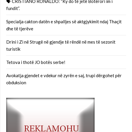
🗣 CRISTIANO RONALDO: “Ky do të jetë Botërori im i
fundit”.
Specialja cakton datën e shpalljes së aktgjykimit ndaj Thaçit
dhe të tjerëve
Drini i Zi në Strugë në gjendje të rëndë në mes të sezonit
turistik
Tetova i thotë JO botës serbe!
Avokatja gjendet e vdekur në zyrën e saj, trupi dërgohet për
obduksion