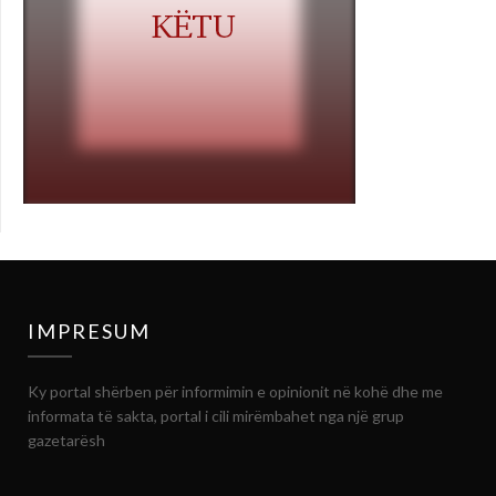
IMPRESUM
Ky portal shërben për informimin e opinionit në kohë dhe me
informata të sakta, portal i cili mirëmbahet nga një grup
gazetarësh