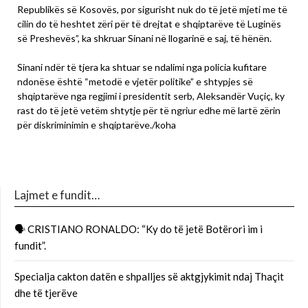
Republikës së Kosovës, por sigurisht nuk do të jetë mjeti me të
cilin do të heshtet zëri për të drejtat e shqiptarëve të Luginës
së Preshevës”, ka shkruar Sinani në llogarinë e saj, të hënën.
Sinani ndër të tjera ka shtuar se ndalimi nga policia kufitare
ndonëse është “metodë e vjetër politike” e shtypjes së
shqiptarëve nga regjimi i presidentit serb, Aleksandër Vuçiç, ky
rast do të jetë vetëm shtytje për të ngriur edhe më lartë zërin
për diskriminimin e shqiptarëve./koha
Lajmet e fundit…
🗣 CRISTIANO RONALDO: “Ky do të jetë Botërori im i
fundit”.
Specialja cakton datën e shpalljes së aktgjykimit ndaj Thaçit
dhe të tjerëve