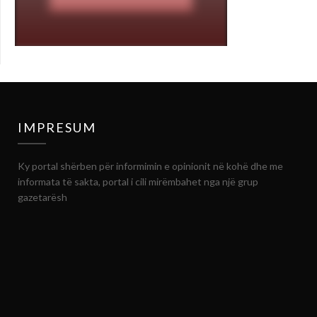
IMPRESUM
Ky portal shërben për informimin e opinionit në kohë dhe me
informata të sakta, portal i cili mirëmbahet nga një grup
gazetarësh