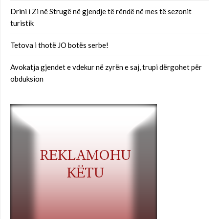
Drini i Zi në Strugë në gjendje të rëndë në mes të sezonit
turistik
Tetova i thotë JO botës serbe!
Avokatja gjendet e vdekur në zyrën e saj, trupi dërgohet për
obduksion