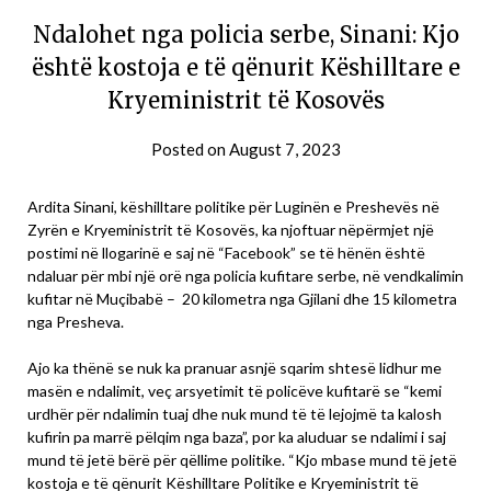
Ndalohet nga policia serbe, Sinani: Kjo
është kostoja e të qënurit Këshilltare e
Kryeministrit të Kosovës
Posted on
August 7, 2023
Ardita Sinani, këshilltare politike për Luginën e Preshevës në
Zyrën e Kryeministrit të Kosovës, ka njoftuar nëpërmjet një
postimi në llogarinë e saj në “Facebook” se të hënën është
ndaluar për mbi një orë nga policia kufitare serbe, në vendkalimin
kufitar në Muçibabë – 20 kilometra nga Gjilani dhe 15 kilometra
nga Presheva.
Ajo ka thënë se nuk ka pranuar asnjë sqarim shtesë lidhur me
masën e ndalimit, veç arsyetimit të policëve kufitarë se “kemi
urdhër për ndalimin tuaj dhe nuk mund të të lejojmë ta kalosh
kufirin pa marrë pëlqim nga baza”, por ka aluduar se ndalimi i saj
mund të jetë bërë për qëllime politike. “Kjo mbase mund të jetë
kostoja e të qënurit Këshilltare Politike e Kryeministrit të