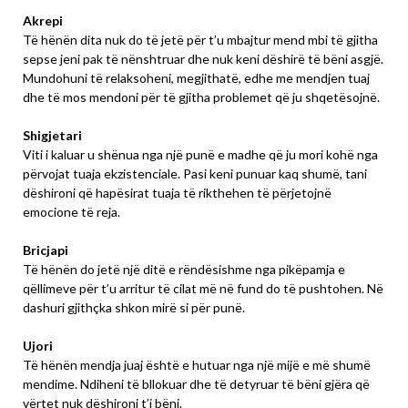
Akrepi
Të hënën dita nuk do të jetë për t’u mbajtur mend mbi të gjitha
sepse jeni pak të nënshtruar dhe nuk keni dëshirë të bëni asgjë.
Mundohuni të relaksoheni, megjithatë, edhe me mendjen tuaj
dhe të mos mendoni për të gjitha problemet që ju shqetësojnë.
Shigjetari
Viti i kaluar u shënua nga një punë e madhe që ju mori kohë nga
përvojat tuaja ekzistenciale. Pasi keni punuar kaq shumë, tani
dëshironi që hapësirat tuaja të rikthehen të përjetojnë
emocione të reja.
Bricjapi
Të hënën do jetë një ditë e rëndësishme nga pikëpamja e
qëllimeve për t’u arritur të cilat më në fund do të pushtohen. Në
dashuri gjithçka shkon mirë si për punë.
Ujori
Të hënën mendja juaj është e hutuar nga një mijë e më shumë
mendime. Ndiheni të bllokuar dhe të detyruar të bëni gjëra që
vërtet nuk dëshironi t’i bëni.