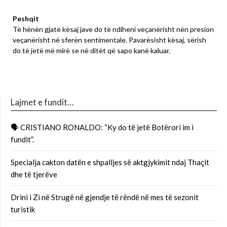
Peshqit
Të hënën gjatë kësaj jave do të ndiheni veçanërisht nën presion
veçanërisht në sferën sentimentale. Pavarësisht kësaj, sërish
do të jetë më mirë se në ditët që sapo kanë kaluar.
Lajmet e fundit…
🗣 CRISTIANO RONALDO: “Ky do të jetë Botërori im i
fundit”.
Specialja cakton datën e shpalljes së aktgjykimit ndaj Thaçit
dhe të tjerëve
Drini i Zi në Strugë në gjendje të rëndë në mes të sezonit
turistik