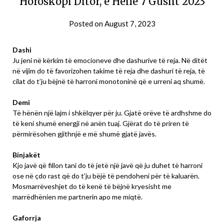
Horoskopi Ditor, e Hënë 7 Gusht 2023
Posted on
August 7, 2023
Dashi
Ju jeni në kërkim të emocioneve dhe dashurive të reja. Në ditët
në vijim do të favorizohen takime të reja dhe dashuri të reja, të
cilat do t’ju bëjnë të harroni monotoninë që e urreni aq shumë.
Demi
Të hënën një lajm i shkëlqyer për ju. Gjatë orëve të ardhshme do
të keni shumë energji në anën tuaj. Gjërat do të priren të
përmirësohen gjithnjë e më shumë gjatë javës.
Binjakët
Kjo javë që fillon tani do të jetë një javë që ju duhet të harroni
ose në çdo rast që do t’ju bëjë të pendoheni për të kaluarën.
Mosmarrëveshjet do të kenë të bëjnë kryesisht me
marrëdhënien me partnerin apo me miqtë.
Gaforrja