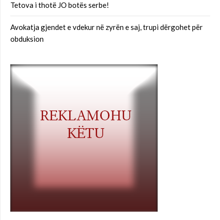
Tetova i thotë JO botës serbe!
Avokatja gjendet e vdekur në zyrën e saj, trupi dërgohet për
obduksion