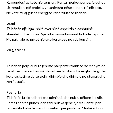
Ka mundësi të ketë një tension. Për sa i përket punës, ju duhet
të rregulloni një projekt, veçanërisht nëse punoni në një ekip.
Në këtë muaj gusht energjitë kanë filluar të zbehen.
Luani
Të hënën një lajm i shkëlqyer si në aspektin e dashurisë,
shëndetit dhe punës. Një ndjenjë madje mund të lindë papritur.
Me pak fjalë, ju pritet një ditë kërcitëse në çdo kuptim.
Virgjëresha
Të hënën përpiquni të jeni më pak perfeksionistë në mënyrë që
të lehtësohen edhe diskutimet me familjen dhe miqtë. Të gjitha
këto diskutime do të sjellin dhimbje dhe dhimbje në stomak dhe
zorrët tuaja.
Peshorja
Të hënën ju do ndiheni pak mënjanë dhe nuk ju pëlqen kjo gjë.
Përsa i përket punës, deri tani nuk ka qenë një vit i lehtë, por
tani është koha të mendoni vetëm për pushimet! Relaksohuni.