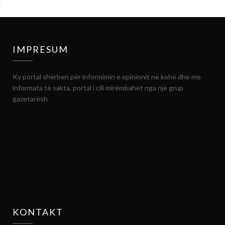
IMPRESUM
Ky portal shërben për informimin e opinionit në kohë dhe me
informata të sakta, portal i cili mirëmbahet nga një grup
gazetarësh
KONTAKT