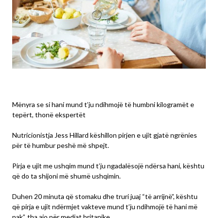
Mënyra se si hani mund t’ju ndihmojë të humbni kilogramët e
tepërt, thonë ekspertët
Nutricionistja Jess Hillard këshillon pirjen e ujit gjatë ngrënies
për të humbur peshë më shpejt.
Pirja e ujit me ushqim mund t’ju ngadalësojë ndërsa hani, kështu
që do ta shijoni më shumë ushqimin.
Duhen 20 minuta që stomaku dhe truri juaj “të arrijnë”, kështu
që pirja e ujit ndërmjet vakteve mund t’ju ndihmojë të hani më
pak”, tha ajo për mediat britanike.