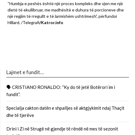
“Humbja e peshës është një proces kompleks dhe vjen me një
dietë të ekuilibruar, me madhësitë e duhura të porcioneve dhe
një regjim të rregullt e të larmishëm ushtrimesh”, përfundoi
Hillard. /Telegrafi
/Katror.info
Lajmet e fundit…
🗣 CRISTIANO RONALDO: “Ky do të jetë Botërori im i
fundit”.
Specialja cakton datën e shpalljes së aktgjykimit ndaj Thaçit
dhe të tjerëve
Drini i Zi në Strugë në gjendje të rëndë në mes të sezonit