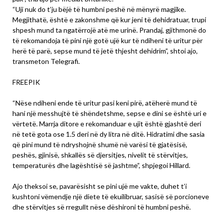
“Uji nuk do t’ju bëjë të humbni peshë në mënyrë magjike.
Megjithatë, është e zakonshme që kur jeni të dehidratuar, trupi
shpesh mund ta ngatërrojë atë me urinë. Prandaj, gjithmonë do
të rekomandoja të pini një gotë ujë kur të ndiheni të uritur për
herë të parë, sepse mund të jetë thjesht dehidrim”, shtoi ajo,
transmeton Telegrafi.
FREEPIK
“Nëse ndiheni ende të uritur pasi keni pirë, atëherë mund të
hani një messhujtë të shëndetshme, sepse e dini se është uri e
vërtetë. Marrja ditore e rekomanduar e ujit është gjashtë deri
në tetë gota ose 1.5 deri në dy litra në ditë. Hidratimi dhe sasia
që pini mund të ndryshojnë shumë në varësi të gjatësisë,
peshës, gjinisë, shkallës së djersitjes, nivelit të stërvitjes,
temperaturës dhe lagështisë së jashtme”, shpjegoi Hillard.
Ajo theksoi se, pavarësisht se pini ujë me vakte, duhet t’i
kushtoni vëmendje një diete të ekuilibruar, sasisë së porcioneve
dhe stërvitjes së rregullt nëse dëshironi të humbni peshë.