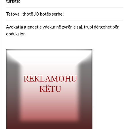
turistik
Tetova i thotë JO botës serbe!
Avokatja gjendet e vdekur në zyrën e saj, trupi dërgohet për
obduksion