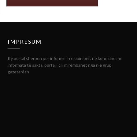
IMPRESUM
Ky portal shërben për informimin e opinionit në kohë dhe me
informata të sakta, portal i cili mirëmbahet nga një grup
gazetarësh