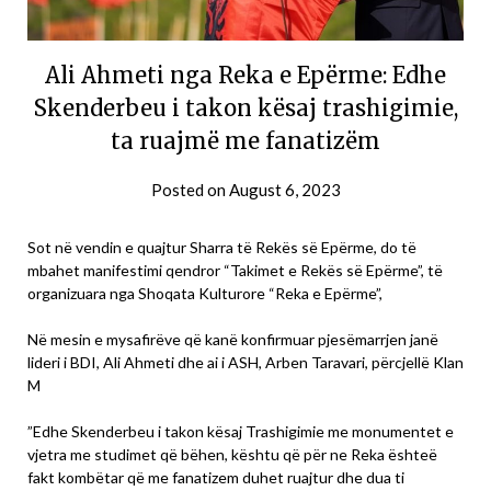
Ali Ahmeti nga Reka e Epërme: Edhe
Skenderbeu i takon kësaj trashigimie,
ta ruajmë me fanatizëm
Posted on
August 6, 2023
Sot në vendin e quajtur Sharra të Rekës së Epërme, do të
mbahet manifestimi qendror “Takimet e Rekës së Epërme”, të
organizuara nga Shoqata Kulturore “Reka e Epërme”,
Në mesin e mysafirëve që kanë konfirmuar pjesëmarrjen janë
lideri i BDI, Ali Ahmeti dhe ai i ASH, Arben Taravari, përcjellë Klan
M
”Edhe Skenderbeu i takon kësaj Trashigimie me monumentet e
vjetra me studimet që bëhen, kështu që për ne Reka ështeë
fakt kombëtar që me fanatizem duhet ruajtur dhe dua ti