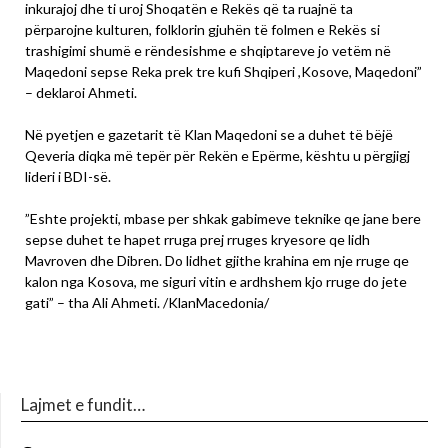
inkurajoj dhe ti uroj Shoqatën e Rekës që ta ruajnë ta
përparojne kulturen, folklorin gjuhën të folmen e Rekës si
trashigimi shumë e rëndesishme e shqiptareve jo vetëm në
Maqedoni sepse Reka prek tre kufi Shqiperi ,Kosove, Maqedoni”
– deklaroi Ahmeti.
Në pyetjen e gazetarit të Klan Maqedoni se a duhet të bëjë
Qeveria diqka më tepër për Rekën e Epërme, kështu u përgjigj
lideri i BDI-së.
”Eshte projekti, mbase per shkak gabimeve teknike qe jane bere
sepse duhet te hapet rruga prej rruges kryesore qe lidh
Mavroven dhe Dibren. Do lidhet gjithe krahina em nje rruge qe
kalon nga Kosova, me siguri vitin e ardhshem kjo rruge do jete
gati” – tha Ali Ahmeti. /KlanMacedonia/
Lajmet e fundit…