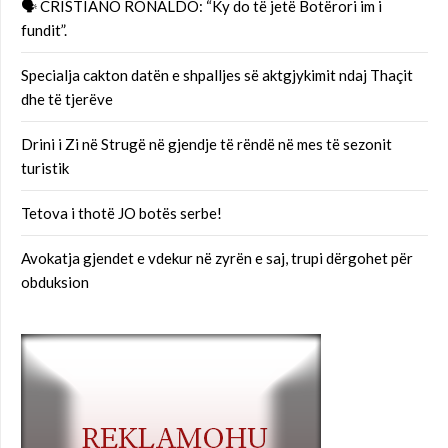
🗣 CRISTIANO RONALDO: “Ky do të jetë Botërori im i
fundit”.
Specialja cakton datën e shpalljes së aktgjykimit ndaj Thaçit
dhe të tjerëve
Drini i Zi në Strugë në gjendje të rëndë në mes të sezonit
turistik
Tetova i thotë JO botës serbe!
Avokatja gjendet e vdekur në zyrën e saj, trupi dërgohet për
obduksion