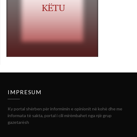
IMPRESUM
Ky portal shërben për informimin e opinionit në kohë dhe me
informata të sakta, portal i cili mirëmbahet nga një grup
gazetarësh