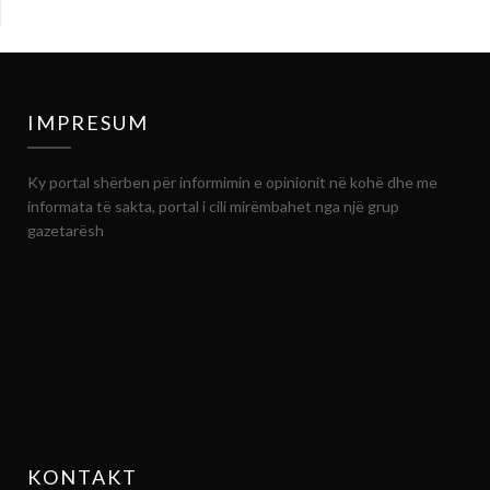
IMPRESUM
Ky portal shërben për informimin e opinionit në kohë dhe me
informata të sakta, portal i cili mirëmbahet nga një grup
gazetarësh
KONTAKT