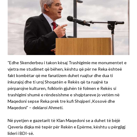
”Edhe Skenderbeu i takon kësaj Trashigimie me monumentet e
vjetra me studimet që bëhen, kështu që për ne Reka ështeë
fakt kombëtar që me fanatizem duhet ruajtur dhe dua ti
inkurajoj dhe ti uroj Shoqatën e Rekës që ta ruajnë ta
përparojne kulturen, folklorin gjuhën të folmen e Rekës si
trashigimi shumë e rëndesishme e shqiptareve jo vetëm në
Maqedoni sepse Reka prek tre kufi Shqiperi ,Kosovë dhe
Maqedoni” – deklaroi Ahmeti.
Në pyetjen e gazetarit të Klan Maqedoni se a duhet të bëjë
Qeveria diqka më tepër për Rekën e Epërme, kështu u përgjigj
lideri i BDI-së.