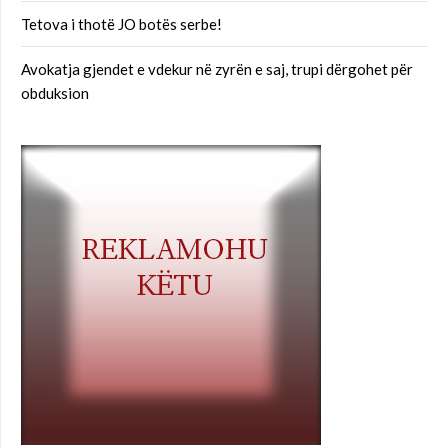
Tetova i thotë JO botës serbe!
Avokatja gjendet e vdekur në zyrën e saj, trupi dërgohet për
obduksion