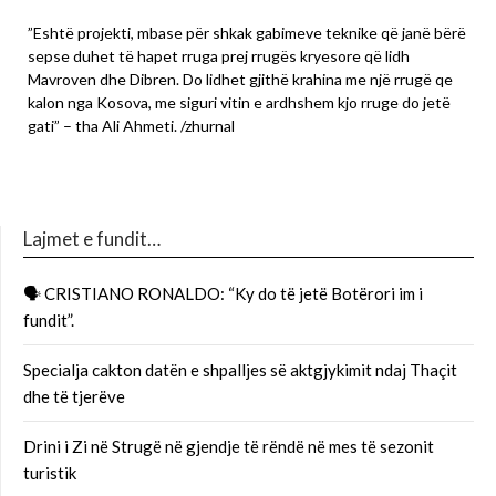
”Eshtë projekti, mbase për shkak gabimeve teknike që janë bërë
sepse duhet të hapet rruga prej rrugës kryesore që lidh
Mavroven dhe Dibren. Do lidhet gjithë krahina me një rrugë qe
kalon nga Kosova, me siguri vitin e ardhshem kjo rruge do jetë
gati” – tha Ali Ahmeti. /zhurnal
Lajmet e fundit…
🗣 CRISTIANO RONALDO: “Ky do të jetë Botërori im i
fundit”.
Specialja cakton datën e shpalljes së aktgjykimit ndaj Thaçit
dhe të tjerëve
Drini i Zi në Strugë në gjendje të rëndë në mes të sezonit
turistik