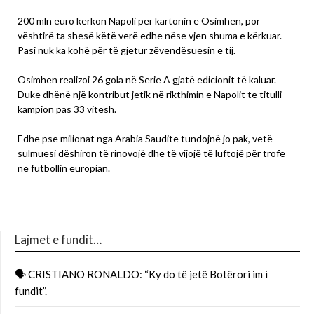
200 mln euro kërkon Napoli për kartonin e Osimhen, por
vështirë ta shesë këtë verë edhe nëse vjen shuma e kërkuar.
Pasi nuk ka kohë për të gjetur zëvendësuesin e tij.
Osimhen realizoi 26 gola në Serie A gjatë edicionit të kaluar.
Duke dhënë një kontribut jetik në rikthimin e Napolit te titulli
kampion pas 33 vitesh.
Edhe pse milionat nga Arabia Saudite tundojnë jo pak, vetë
sulmuesi dëshiron të rinovojë dhe të vijojë të luftojë për trofe
në futbollin europian.
Lajmet e fundit…
🗣 CRISTIANO RONALDO: “Ky do të jetë Botërori im i
fundit”.