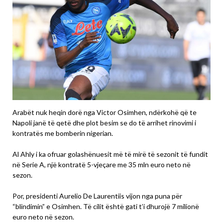
Arabët nuk heqin dorë nga Victor Osimhen, ndërkohë që te
Napoli janë të qetë dhe plot besim se do të arrihet rinovimi i
kontratës me bomberin nigerian.
Al Ahly i ka ofruar golashënuesit më të mirë të sezonit të fundit
në Serie A, një kontratë 5-vjeçare me 35 mln euro neto në
sezon.
Por, presidenti Aurelio De Laurentiis vijon nga puna për
“blindimin” e Osimhen. Të cilit është gati t’i dhurojë 7 milionë
euro neto në sezon.