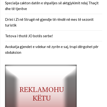
Specialja cakton datën e shpalljes së aktgjykimit ndaj Thaçit
dhe të tjerëve
Drini i Zi në Strugë në gjendje të rëndë në mes të sezonit
turistik
Tetova i thotë JO botës serbe!
Avokatja gjendet e vdekur në zyrën e saj, trupi dërgohet për
obduksion