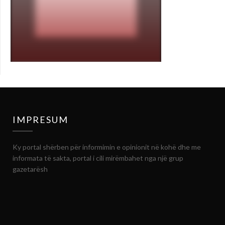
IMPRESUM
Ky portal shërben për informimin e opinionit në kohë dhe me
informata të sakta, portal i cili mirëmbahet nga një grup
gazetarësh