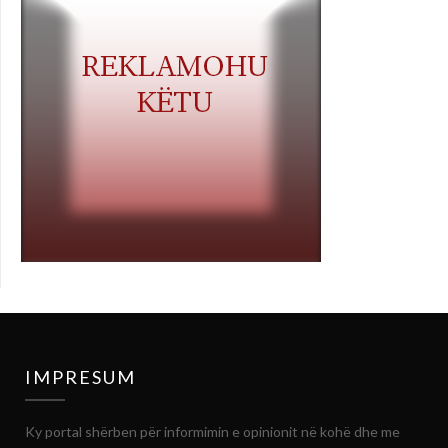
IMPRESUM
Ky portal shërben për informimin e opinionit në kohë dhe me