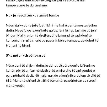
teknologjike dhe aspak ekologjike, për të siguruar një
temperaturë të durueshme.
Nuk ju nevojiten kostumet banjos
Ndoshta ky do të jetë justifikimi më i mirë për të mos zgjedhur
detin. Nëse ju që lexoni këtë guidë, jeni femër, tashmë do jeni
bindur! Mali tregon të drejtën, dhe ju mund të vazhdoni të
konsumoni si gjithmonë pa pasur frikën e formave, që duhet të
tregoni në bikini.
S’ka më ankth për oraret
Nëse doni të shijoni detin, ju duhet të përpiqeni e luftoni me
kohën për të arritur në plazh orët e mira dhe të zini vendet e
para përballë detit. Në male, nuk do e keni një problem të tillë të
tillë. Mund të shijoni të gjithë bukuritë, pa përjetuar as stresin
më të vogël.