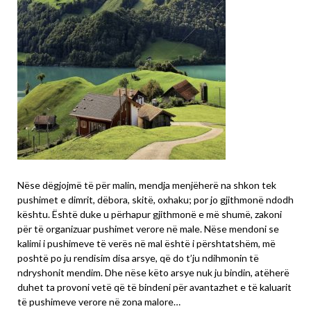
Nëse dëgjojmë të për malin, mendja menjëherë na shkon tek
pushimet e dimrit, dëbora, skitë, oxhaku; por jo gjithmonë ndodh
kështu. Është duke u përhapur gjithmonë e më shumë, zakoni
për të organizuar pushimet verore në male. Nëse mendoni se
kalimi i pushimeve të verës në mal është i përshtatshëm, më
poshtë po ju rendisim disa arsye, që do t’ju ndihmonin të
ndryshonit mendim. Dhe nëse këto arsye nuk ju bindin, atëherë
duhet ta provoni vetë që të bindeni për avantazhet e të kaluarit
të pushimeve verore në zona malore…