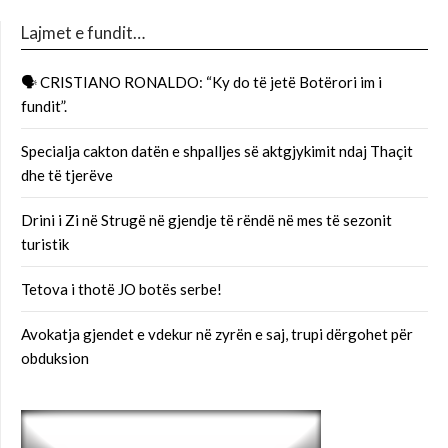
Lajmet e fundit…
🗣 CRISTIANO RONALDO: “Ky do të jetë Botërori im i
fundit”.
Specialja cakton datën e shpalljes së aktgjykimit ndaj Thaçit
dhe të tjerëve
Drini i Zi në Strugë në gjendje të rëndë në mes të sezonit
turistik
Tetova i thotë JO botës serbe!
Avokatja gjendet e vdekur në zyrën e saj, trupi dërgohet për
obduksion