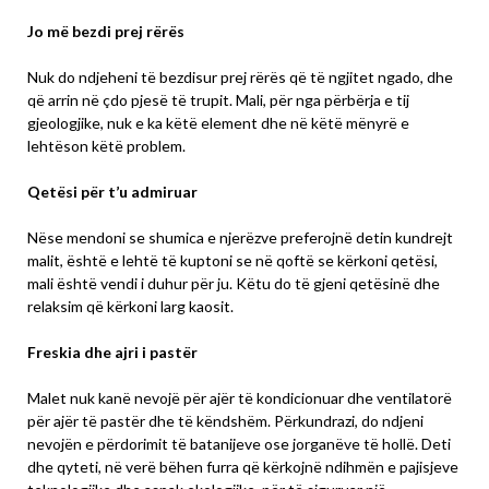
Jo më bezdi prej rërës
Nuk do ndjeheni të bezdisur prej rërës që të ngjitet ngado, dhe
që arrin në çdo pjesë të trupit. Mali, për nga përbërja e tij
gjeologjike, nuk e ka këtë element dhe në këtë mënyrë e
lehtëson këtë problem.
Qetësi për t’u admiruar
Nëse mendoni se shumica e njerëzve preferojnë detin kundrejt
malit, është e lehtë të kuptoni se në qoftë se kërkoni qetësi,
mali është vendi i duhur për ju. Këtu do të gjeni qetësinë dhe
relaksim që kërkoni larg kaosit.
Freskia dhe ajri i pastër
Malet nuk kanë nevojë për ajër të kondicionuar dhe ventilatorë
për ajër të pastër dhe të këndshëm. Përkundrazi, do ndjeni
nevojën e përdorimit të batanijeve ose jorganëve të hollë. Deti
dhe qyteti, në verë bëhen furra që kërkojnë ndihmën e pajisjeve