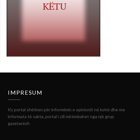
IMPRESUM
Ky portal shërben për informimin e opinionit në kohë dhe me
informata të sakta, portal i cili mirëmbahet nga një grup
gazetarësh