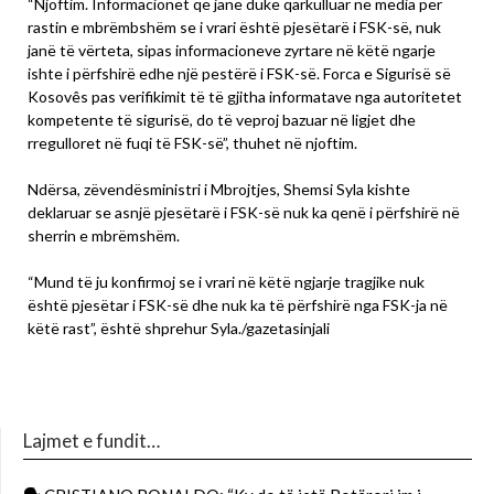
“Njoftim. Informacionet që janë duke qarkulluar në media për
rastin e mbrëmbshëm se i vrari është pjesëtarë i FSK-së, nuk
janë të vërteta, sipas informacioneve zyrtare në këtë ngarje
ishte i përfshirë edhe një pestërë i FSK-së. Forca e Sigurisë së
Kosovês pas verifikimit të të gjitha informatave nga autoritetet
kompetente të sigurisë, do të veproj bazuar në ligjet dhe
rregulloret në fuqi të FSK-së”, thuhet në njoftim.
Ndërsa, zëvendësministri i Mbrojtjes, Shemsi Syla kishte
deklaruar se asnjë pjesëtarë i FSK-së nuk ka qenë i përfshirë në
sherrin e mbrëmshëm.
“Mund të ju konfirmoj se i vrari në këtë ngjarje tragjike nuk
është pjesëtar i FSK-së dhe nuk ka të përfshirë nga FSK-ja në
këtë rast”, është shprehur Syla./gazetasinjali
Lajmet e fundit…