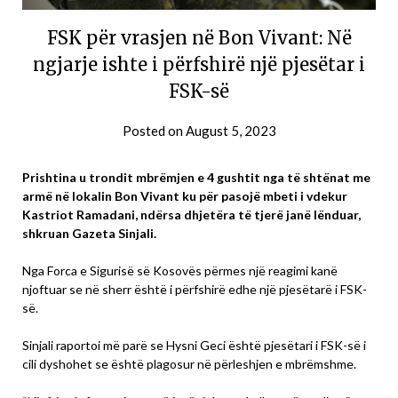
FSK për vrasjen në Bon Vivant: Në
ngjarje ishte i përfshirë një pjesëtar i
FSK-së
Posted on
August 5, 2023
Prishtina u trondit mbrëmjen e 4 gushtit nga të shtënat me
armë në lokalin Bon Vivant ku për pasojë mbeti i vdekur
Kastriot Ramadani, ndërsa dhjetëra të tjerë janë lënduar,
shkruan Gazeta Sinjali.
Nga Forca e Sigurisë së Kosovës përmes një reagimi kanë
njoftuar se në sherr është i përfshirë edhe një pjesëtarë i FSK-
së.
Sinjali raportoi më parë se Hysni Geci është pjesëtari i FSK-së i
cili dyshohet se është plagosur në përleshjen e mbrëmshme.