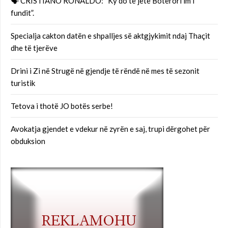
🗣 CRISTIANO RONALDO: “Ky do të jetë Botërori im i
fundit”.
Specialja cakton datën e shpalljes së aktgjykimit ndaj Thaçit
dhe të tjerëve
Drini i Zi në Strugë në gjendje të rëndë në mes të sezonit
turistik
Tetova i thotë JO botës serbe!
Avokatja gjendet e vdekur në zyrën e saj, trupi dërgohet për
obduksion