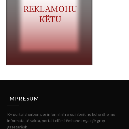
IMPRESUM
Ky portal shërben për informimin e opinionit në kohë dhe me
informata të sakta, portal i cili mirëmbahet nga një grup
gazetarësh