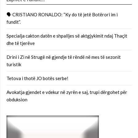
🗣 CRISTIANO RONALDO: “Ky do të jetë Botërori im i
fundit”.
Specialja cakton datën e shpalljes së aktgjykimit ndaj Thaçit
dhe të tjerëve
Drini i Zi në Strugë në gjendje të rëndë në mes të sezonit
turistik
Tetova i thotë JO botës serbe!
Avokatja gjendet e vdekur në zyrën e saj, trupi dërgohet për
obduksion