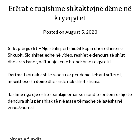
Erërat e fuqishme shkaktojnë dëme në
kryeqytet
Posted on
August 5, 2023
Shkup, 5 gusht –
Një stuhi përfshiu Shkupin dhe rethinën e
Shkupit. Siç shihet edhe në video, reshjet e dendura të shiut
dhe erës kanë goditur pjesën e brendshme të qytetit.
Deri më tani nuk është raportuar për dëme tek autoritetet,
megjithëse ka dëme dhe ende nuk dihet shuma.
Tashmë nga dje është paralajmëruar se mund të priten reshje të
dendura shiu për shkak të një mase të madhe të lagësht në
vend./zhurnal
Lajmet e fundit…