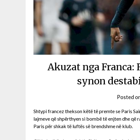
Akuzat nga Franca: R
synon destab
Posted o
Shtypi francez thekson këtë të premte se Paris Sa
lajmeve që shpërthyen si bombë të enjten dhe që ra
Paris për shkak të luftës së brendshme në klub.