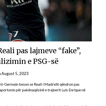
eali pas lajmeve “fake”,
ilizimin e PSG-së
n
August 5, 2023
int-Germain beson se Reali i Madridit qëndron pas
portonin për pakënaqësinë e trajnerit Luís Enrique në