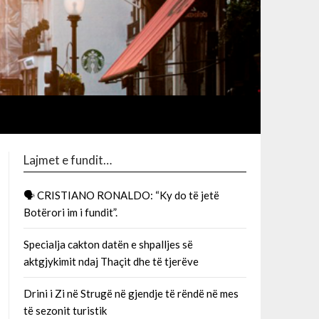
Lajmet e fundit…
🗣 CRISTIANO RONALDO: “Ky do të jetë
Botërori im i fundit”.
Specialja cakton datën e shpalljes së
aktgjykimit ndaj Thaçit dhe të tjerëve
Drini i Zi në Strugë në gjendje të rëndë në mes
të sezonit turistik