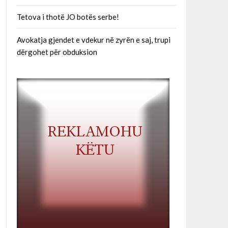
Tetova i thotë JO botës serbe!
Avokatja gjendet e vdekur në zyrën e saj, trupi
dërgohet për obduksion