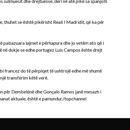
 sulmuesit dhe drejtuesve, deri në atë pikë sa spanjolli
thuhet se është pikërisht Reali I Madridit, që ka për
të pabazuara lajmet e përhapura dhe jo vetëm ato që i
në në dukje se edhe portugez Luís Campos ështe drejt
 francez do të përpiqet të ushtrojë edhe më shumë
një transferim këtë verë.
hjen për Dembelénë dhe Gonçalo Ramos janë mesazh i
hanat aktuale, është e pamundur./topchannel