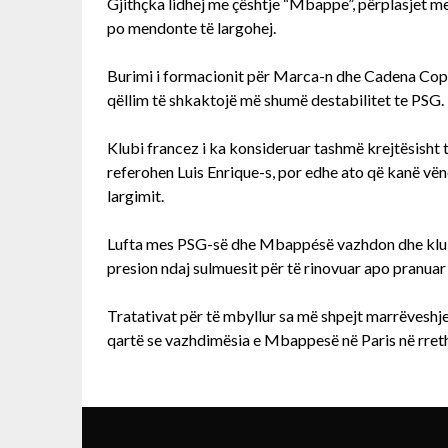
Gjithçka lidhej me çështje “Mbappe”, përplasjet mes
po mendonte të largohej.
Burimi i formacionit për Marca-n dhe Cadena Cope, 
qëllim të shkaktojë më shumë destabilitet te PSG.
Klubi francez i ka konsideruar tashmë krejtësisht 
referohen Luis Enrique-s, por edhe ato që kanë vë
largimit.
Lufta mes PSG-së dhe Mbappésë vazhdon dhe klubi
presion ndaj sulmuesit për të rinovuar apo pranuar 
Tratativat për të mbyllur sa më shpejt marrëves
qartë se vazhdimësia e Mbappesë në Paris në rret