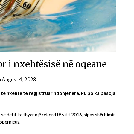
or i nxehtësisë në oqeane
n
August 4, 2023
ë nxehtë të regjistruar ndonjëherë, ku po ka pasoja
ë detit ka thyer një rekord të vitit 2016, sipas shërbimit
opernicus.