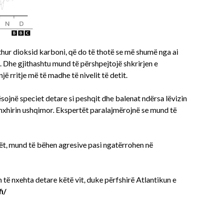
thur dioksid karboni, që do të thotë se më shumë nga ai
 Dhe gjithashtu mund të përshpejtojë shkrirjen e
ë rritje më të madhe të nivelit të detit.
sojnë speciet detare si peshqit dhe balenat ndërsa lëvizin
inxhirin ushqimor. Ekspertët paralajmërojnë se mund të
ët, mund të bëhen agresive pasi ngatërrohen në
h të nxehta detare këtë vit, duke përfshirë Atlantikun e
i/