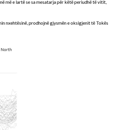
ë më e lartë se sa mesatarja për këtë periudhë të vitit,
ithin nxehtësinë, prodhojnë gjysmën e oksigjenit të Tokës