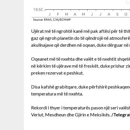
Ujërat më të ngrohtë kanë më pak aftësi për të thi
gaz që ngroh planetin do të qëndrojë në atmosferë.
akullnajave që derdhen në oqean, duke dërguar në nj
Oqeanet më të nxehta dhe valët e të nxehtit shqetë
në kërkim të ujërave më të freskët, duke prishur z
preken rezervat e peshkut.
Disa kafshë grabitqare, duke përfshirë peshkaqen
temperatura më të nxehta.
Rekordi i thyer i temperaturës pason një seri valës
Veriut, Mesdheun dhe Gjirin e Meksikës.
/Telegraf