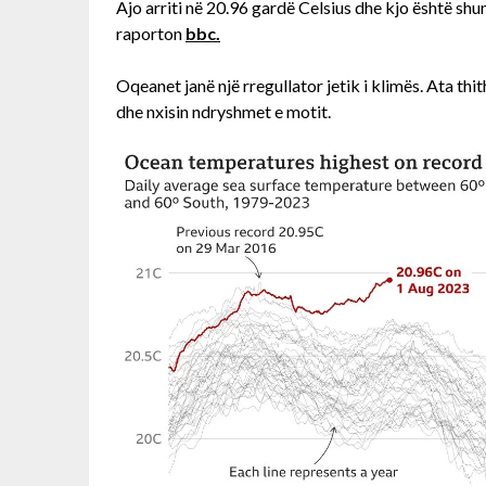
Ajo arriti në 20.96 gardë Celsius dhe kjo është shum
raporton
bbc.
Oqeanet janë një rregullator jetik i klimës. Ata th
dhe nxisin ndryshmet e motit.