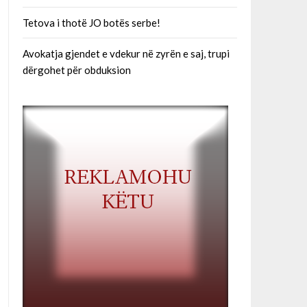
Tetova i thotë JO botës serbe!
Avokatja gjendet e vdekur në zyrën e saj, trupi
dërgohet për obduksion