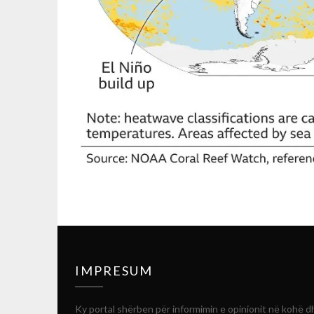
IMPRESUM
Ky portal shërben për informimin e opinionit në kohë d