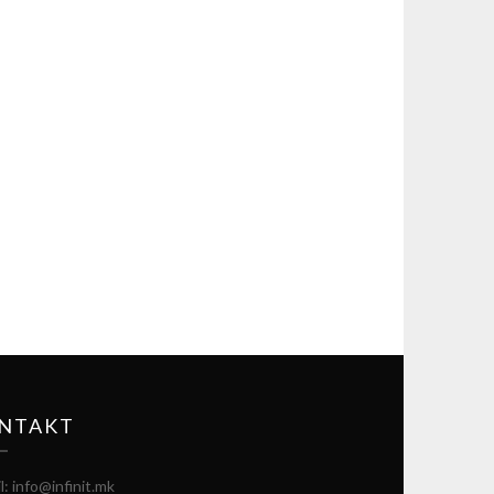
NTAKT
l: info@infinit.mk