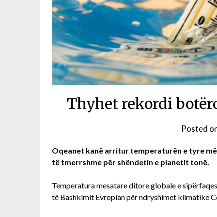
Thyhet rekordi botër
Posted o
Oqeanet kanë arritur temperaturën e tyre më t
të tmerrshme për shëndetin e planetit tonë.
Temperatura mesatare ditore globale e sipërfaqes s
të Bashkimit Evropian për ndryshimet klimatike C