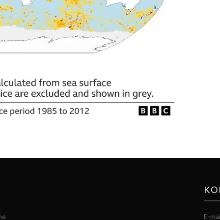
KO
he
E-mai