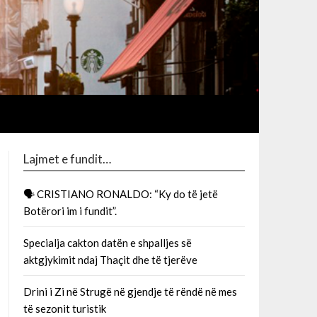
Lajmet e fundit…
🗣 CRISTIANO RONALDO: “Ky do të jetë
Botërori im i fundit”.
Specialja cakton datën e shpalljes së
aktgjykimit ndaj Thaçit dhe të tjerëve
Drini i Zi në Strugë në gjendje të rëndë në mes
të sezonit turistik