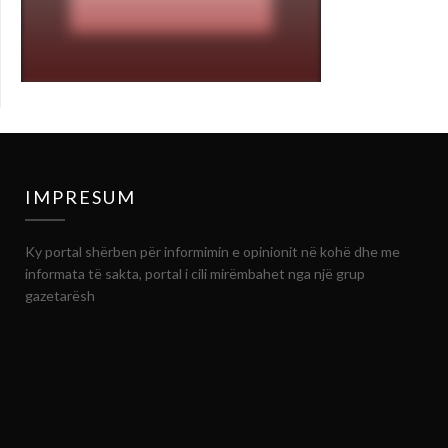
IMPRESUM
Ky portal shërben për informimin e opinionit në kohë dhe me
informata të sakta, portal i cili mirëmbahet nga një grup
gazetarësh