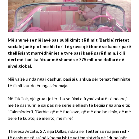
Më shumë se një javë pas publikimit të filmit ‘Barbie’, rrjetet
sociale janë plot me histori të grave që thonë se kanë riparë
thellësisht marrëdhëniet e tyre pasi kanë parë filmin, i cili
deri më tani ka fituar më shumë se 775 milionë dollarë në
nivel global.
Një vajzë u nda nga i dashuri, pasi ai u ankua për temat feministe
të filmit kur dolën nga kinemaja.
Në TikTok, një grua tjetër tha se filmi e frymëzoi atë të ndahej
me të dashurin e saj pas një serie sjelljesh të këqija nga ana e tij:
“Faleminderit, ‘Barbie’ që më fuqizove, që më dhe besimin, që më
bëre të kuptoj se meritoj më mirë.”
Theresa Arzate, 27, nga Dallas, ndau në Tëitter se reagimi i ish-
të dashurit të saj në kinema ishte vetëm shtytja që i duhej për