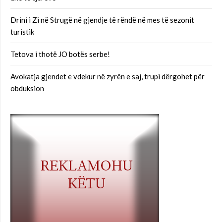
Drini i Zi në Strugë në gjendje të rëndë në mes të sezonit
turistik
Tetova i thotë JO botës serbe!
Avokatja gjendet e vdekur në zyrën e saj, trupi dërgohet për
obduksion