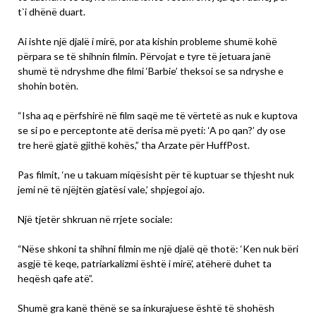
t`i dhënë duart.
Ai ishte një djalë i mirë, por ata kishin probleme shumë kohë
përpara se të shihnin filmin. Përvojat e tyre të jetuara janë
shumë të ndryshme dhe filmi ‘Barbie’ theksoi se sa ndryshe e
shohin botën.
“Isha aq e përfshirë në film saqë me të vërtetë as nuk e kuptova
se si po e perceptonte atë derisa më pyeti: ‘A po qan?’ dy ose
tre herë gjatë gjithë kohës,” tha Arzate për HuffPost.
Pas filmit, ‘ne u takuam miqësisht për të kuptuar se thjesht nuk
jemi në të njëjtën gjatësi vale,’ shpjegoi ajo.
Një tjetër shkruan në rrjete sociale:
“Nëse shkoni ta shihni filmin me një djalë që thotë: ‘Ken nuk bëri
asgjë të keqe, patriarkalizmi është i mirë’, atëherë duhet ta
heqësh qafe atë”.
Shumë gra kanë thënë se sa inkurajuese është të shohësh