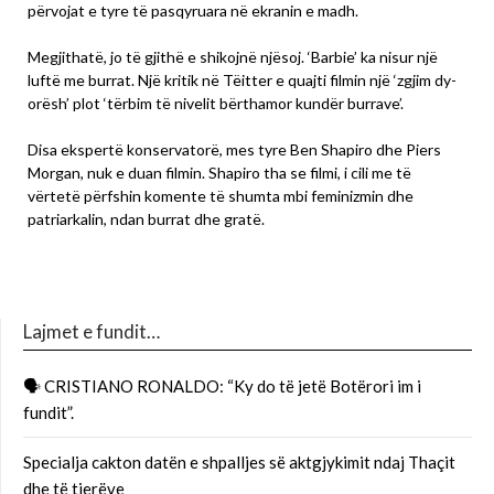
përvojat e tyre të pasqyruara në ekranin e madh.
Megjithatë, jo të gjithë e shikojnë njësoj. ‘Barbie’ ka nisur një
luftë me burrat. Një kritik në Tëitter e quajti filmin një ‘zgjim dy-
orësh’ plot ‘tërbim të nivelit bërthamor kundër burrave’.
Disa ekspertë konservatorë, mes tyre Ben Shapiro dhe Piers
Morgan, nuk e duan filmin. Shapiro tha se filmi, i cili me të
vërtetë përfshin komente të shumta mbi feminizmin dhe
patriarkalin, ndan burrat dhe gratë.
Lajmet e fundit…
🗣 CRISTIANO RONALDO: “Ky do të jetë Botërori im i
fundit”.
Specialja cakton datën e shpalljes së aktgjykimit ndaj Thaçit
dhe të tjerëve