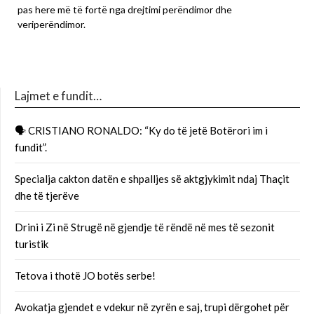
pas here më të fortë nga drejtimi perëndimor dhe
veriperëndimor.
Lajmet e fundit…
🗣 CRISTIANO RONALDO: “Ky do të jetë Botërori im i
fundit”.
Specialja cakton datën e shpalljes së aktgjykimit ndaj Thaçit
dhe të tjerëve
Drini i Zi në Strugë në gjendje të rëndë në mes të sezonit
turistik
Tetova i thotë JO botës serbe!
Avokatja gjendet e vdekur në zyrën e saj, trupi dërgohet për