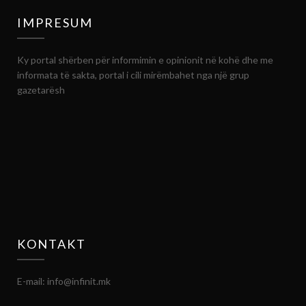
IMPRESUM
Ky portal shërben për informimin e opinionit në kohë dhe me
informata të sakta, portal i cili mirëmbahet nga një grup
gazetarësh
KONTAKT
E-mail: info@infinit.mk