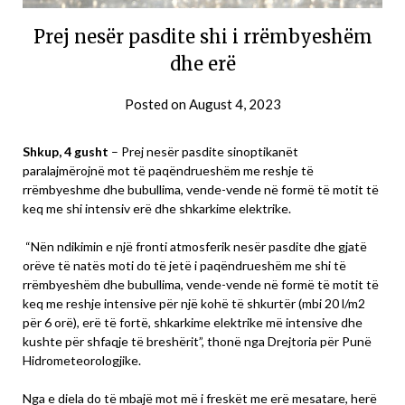
Prej nesër pasdite shi i rrëmbyeshëm
dhe erë
Posted on
August 4, 2023
Shkup, 4 gusht
– Prej nesër pasdite sinoptikanët
paralajmërojnë mot të paqëndrueshëm me reshje të
rrëmbyeshme dhe bubullima, vende-vende në formë të motit të
keq me shi intensiv erë dhe shkarkime elektrike.
“Nën ndikimin e një fronti atmosferik nesër pasdite dhe gjatë
orëve të natës moti do të jetë i paqëndrueshëm me shi të
rrëmbyeshëm dhe bubullima, vende-vende në formë të motit të
keq me reshje intensive për një kohë të shkurtër (mbi 20 l/m2
për 6 orë), erë të fortë, shkarkime elektrike më intensive dhe
kushte për shfaqje të breshërit”, thonë nga Drejtoria për Punë
Hidrometeorologjike.
Nga e diela do të mbajë mot më i freskët me erë mesatare, herë