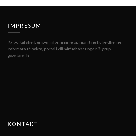
IMPRESUM
Ky portal shërben për informimin e opinionit në kohë dhe me
informata të sakta, portal i cili mirëmbahet nga një grup
gazetarësh
KONTAKT