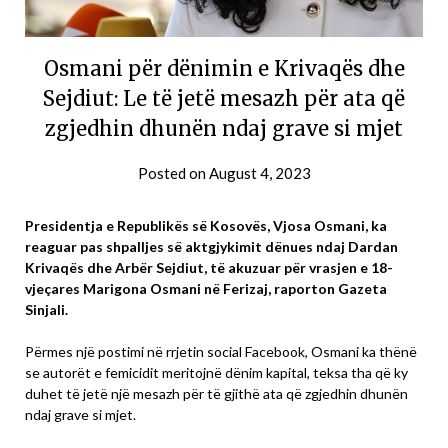
Osmani për dënimin e Krivaqës dhe
Sejdiut: Le të jetë mesazh për ata që
zgjedhin dhunën ndaj grave si mjet
Posted on
August 4, 2023
Presidentja e Republikës së Kosovës, Vjosa Osmani, ka
reaguar pas shpalljes së aktgjykimit dënues ndaj Dardan
Krivaqës dhe Arbër Sejdiut, të akuzuar për vrasjen e 18-
vjeçares Marigona Osmani në Ferizaj, raporton Gazeta
Sinjali.
Përmes një postimi në rrjetin social Facebook, Osmani ka thënë
se autorët e femicidit meritojnë dënim kapital, teksa tha që ky
duhet të jetë një mesazh për të gjithë ata që zgjedhin dhunën
ndaj grave si mjet.