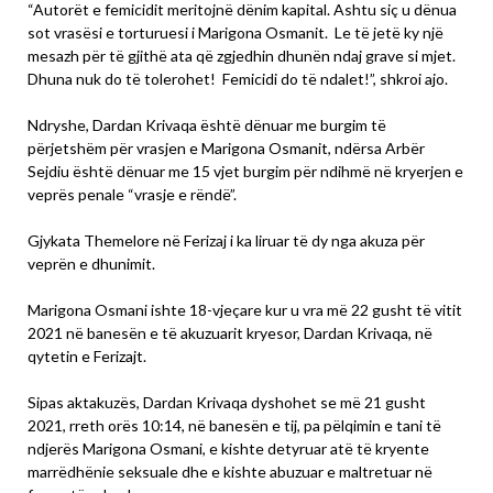
“Autorët e femicidit meritojnë dënim kapital. Ashtu siç u dënua
sot vrasësi e torturuesi i Marigona Osmanit. Le të jetë ky një
mesazh për të gjithë ata që zgjedhin dhunën ndaj grave si mjet.
Dhuna nuk do të tolerohet! Femicidi do të ndalet!”, shkroi ajo.
Ndryshe, Dardan Krivaqa është dënuar me burgim të
përjetshëm për vrasjen e Marigona Osmanit, ndërsa Arbër
Sejdiu është dënuar me 15 vjet burgim për ndihmë në kryerjen e
veprës penale “vrasje e rëndë”.
Gjykata Themelore në Ferizaj i ka liruar të dy nga akuza për
veprën e dhunimit.
Marigona Osmani ishte 18-vjeçare kur u vra më 22 gusht të vitit
2021 në banesën e të akuzuarit kryesor, Dardan Krivaqa, në
qytetin e Ferizajt.
Sipas aktakuzës, Dardan Krivaqa dyshohet se më 21 gusht
2021, rreth orës 10:14, në banesën e tij, pa pëlqimin e tani të
ndjerës Marigona Osmani, e kishte detyruar atë të kryente
marrëdhënie seksuale dhe e kishte abuzuar e maltretuar në