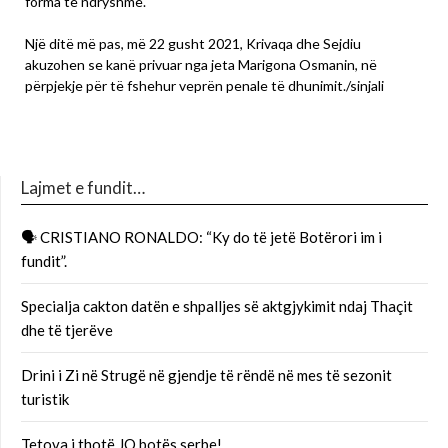
forma të ndryshme.
Një ditë më pas, më 22 gusht 2021, Krivaqa dhe Sejdiu
akuzohen se kanë privuar nga jeta Marigona Osmanin, në
përpjekje për të fshehur veprën penale të dhunimit./sinjali
Lajmet e fundit…
🗣 CRISTIANO RONALDO: “Ky do të jetë Botërori im i
fundit”.
Specialja cakton datën e shpalljes së aktgjykimit ndaj Thaçit
dhe të tjerëve
Drini i Zi në Strugë në gjendje të rëndë në mes të sezonit
turistik
Tetova i thotë JO botës serbe!