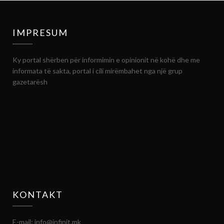
IMPRESUM
Ky portal shërben për informimin e opinionit në kohë dhe me
informata të sakta, portal i cili mirëmbahet nga një grup
gazetarësh
KONTAKT
E-mail: info@infinit.mk