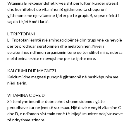
Vitamina B rekomandohet kryesisht për luftën kundër stresit
dhe këshillohet që vitaminën B gjithmonë ta shoqëroni
gjithmonë me një vitaminë tjetër po të grupit B, sepse efekti i
saj do të jetë më i lartë.
L-TRIPTOFANI
L- Triptofani është një aminoacid për të cilin trupi ynë ka nevojë
për të prodhuar seratoninën dhe melatoninën. Niveli i
seratoninës ndihmon organizmin tonë që të ndihet mirë, ndërsa
melatonina është e nevojshme për të fjetur mirë.
KALCIUMI DHE MAGNEZI
Kalciumi dhe magnezi punojnë gjithmonë në bashkëpunim me
njëri-tjerin.
VITAMINA C DHE D
Sistemi ynë imunitar dobësohet shumë sidomos gjatë
periudhave kur ne jemi të stresuar. Një dozë e vogël vitamine C
dhe D, e ndihmon sistemin tonë të krijojë imunitet ndaj viruseve
të ndryshme stinore.