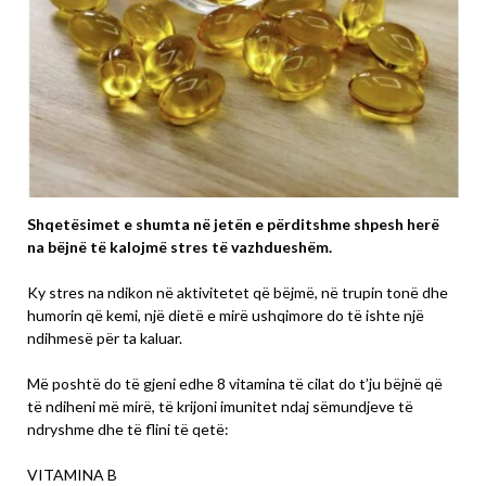
Shqetësimet e shumta në jetën e përditshme shpesh herë
na bëjnë të kalojmë stres të vazhdueshëm.
Ky stres na ndikon në aktivitetet që bëjmë, në trupin tonë dhe
humorin që kemi, një dietë e mirë ushqimore do të ishte një
ndihmesë për ta kaluar.
Më poshtë do të gjeni edhe 8 vitamina të cilat do t’ju bëjnë që
të ndiheni më mirë, të krijoni imunitet ndaj sëmundjeve të
ndryshme dhe të flini të qetë:
VITAMINA B