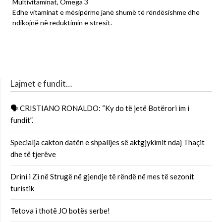
Multivitaminat, Omega 3
Edhe vitaminat e mësipërme janë shumë të rëndësishme dhe
ndikojnë në reduktimin e stresit.
Lajmet e fundit…
🗣 CRISTIANO RONALDO: “Ky do të jetë Botërori im i
fundit”.
Specialja cakton datën e shpalljes së aktgjykimit ndaj Thaçit
dhe të tjerëve
Drini i Zi në Strugë në gjendje të rëndë në mes të sezonit
turistik
Tetova i thotë JO botës serbe!