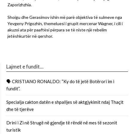
Zaporizhzhia.
Shoigu dhe Gerasimov ishin më parë objektiva të sulmeve nga
Yevgeny Prigozhin, themeluesi i grupit mercenar Wagner, i cili i
akuzoi ata për paaftësi përpara se të niste një rebelim
jetëshkurtër në qershor.
Lajmet e fundit…
🗣 CRISTIANO RONALDO: “Ky do të jetë Botërori im i
fundit”.
Specialja cakton datën e shpalljes së aktgjykimit ndaj Thaçit
dhe të tjerëve
Drini i Zi në Strugë në gjendje të rëndë në mes të sezonit
turistik