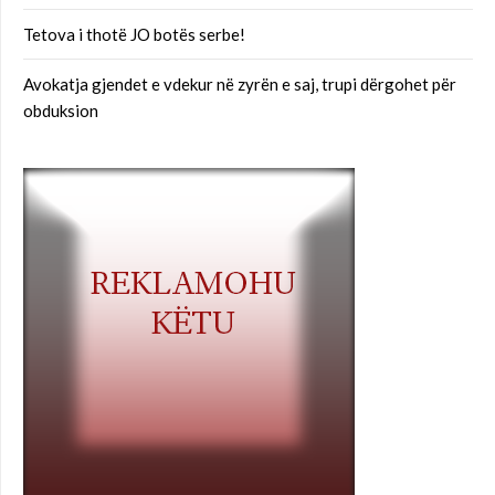
Tetova i thotë JO botës serbe!
Avokatja gjendet e vdekur në zyrën e saj, trupi dërgohet për
obduksion