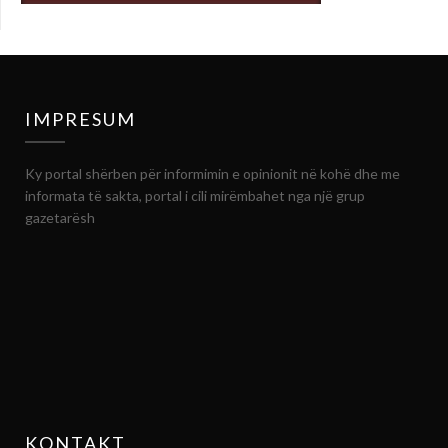
IMPRESUM
Ky portal shërben për informimin e opinionit në kohë dhe me
informata të sakta, portal i cili mirëmbahet nga një grup
gazetarësh
KONTAKT