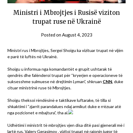
Ministri i Mbrojtjes i Rusisë viziton
trupat ruse në Ukrainë
Posted on
August 4, 2023
Ministri rus i Mbrojtjes, Sergei Shoigu ka vizituar trupat në vijën
e parë të luftës në Ukrainë.
Shoigu u informua nga komandantët e grupit ushtarak të
qendrës dhe falënderoi trupat për “kryerjen e operacioneve të
suksesshme sulmuese në drejtimin Lyman”, shkruan
CNN
, duke
cituar ministrinë ruse të Mbrojtjes.
Shoigu theksoi rëndësinë e taktikave luftarake, të tilla si
shkaktimi i “zjarrit parandalues ​​ndaj armikut duke e rrëzuar atë
nga pozicionet e mbajtura”, tha ai.
Udhëtimi i ministrit të mbrojtjes vjen disa ditë pasi gjenerali më i
lartë rus, Valery Gerasimov , vizitoi trupat në rajonin jugor të