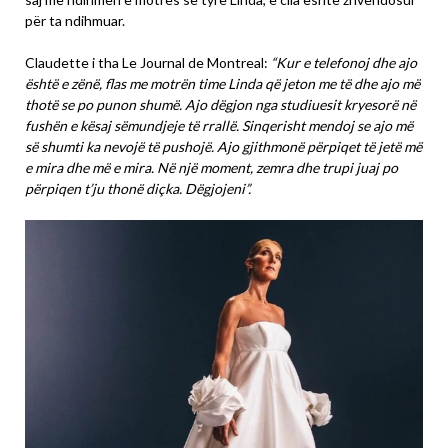
për ta ndihmuar.
Claudette i tha Le Journal de Montreal:
“Kur e telefonoj dhe ajo
është e zënë, flas me motrën time Linda që jeton me të dhe ajo më
thotë se po punon shumë. Ajo dëgjon nga studiuesit kryesorë në
fushën e kësaj sëmundjeje të rrallë. Sinqerisht mendoj se ajo më
së shumti ka nevojë të pushojë. Ajo gjithmonë përpiqet të jetë më
e mira dhe më e mira. Në një moment, zemra dhe trupi juaj po
përpiqen t’ju thonë diçka. Dëgjojeni”.