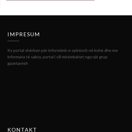
IMPRESUM
Ky portal shërben për informimin e opinionit në kohë dhe me
informata të sakta, portal i cili mirëmbahet nga një grup
gazetarësh
KONTAKT