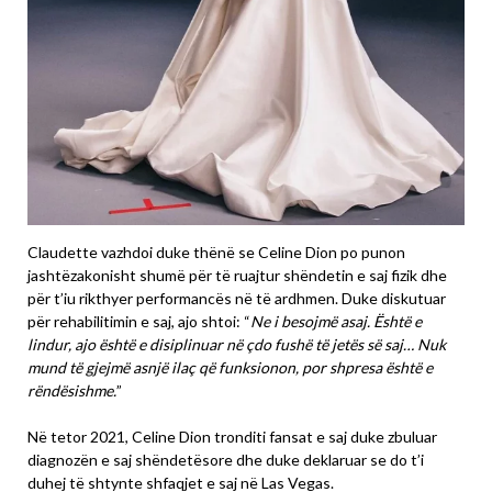
Claudette vazhdoi duke thënë se Celine Dion po punon
jashtëzakonisht shumë për të ruajtur shëndetin e saj fizik dhe
për t’iu rikthyer performancës në të ardhmen. Duke diskutuar
për rehabilitimin e saj, ajo shtoi: “
Ne i besojmë asaj. Është e
lindur, ajo është e disiplinuar në çdo fushë të jetës së saj… Nuk
mund të gjejmë asnjë ilaç që funksionon, por shpresa është e
rëndësishme.
”
Në tetor 2021, Celine Dion tronditi fansat e saj duke zbuluar
diagnozën e saj shëndetësore dhe duke deklaruar se do t’i
duhej të shtynte shfaqjet e saj në Las Vegas.