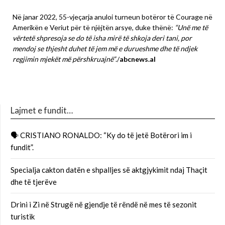
Në janar 2022, 55-vjeçarja anuloi turneun botëror të Courage në
Amerikën e Veriut për të njëjtën arsye, duke thënë:
“Unë me të
vërtetë shpresoja se do të isha mirë të shkoja deri tani, por
mendoj se thjesht duhet të jem më e durueshme dhe të ndjek
regjimin mjekët më përshkruajnë”
./
abcnews.al
Lajmet e fundit…
🗣 CRISTIANO RONALDO: “Ky do të jetë Botërori im i
fundit”.
Specialja cakton datën e shpalljes së aktgjykimit ndaj Thaçit
dhe të tjerëve
Drini i Zi në Strugë në gjendje të rëndë në mes të sezonit
turistik