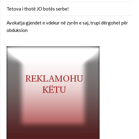
Tetova i thotë JO botës serbe!
Avokatja gjendet e vdekur në zyrën e saj, trupi dërgohet për
obduksion