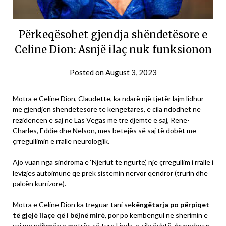
Përkeqësohet gjendja shëndetësore e
Celine Dion: Asnjë ilaç nuk funksionon
Posted on
August 3, 2023
Motra e Celine Dion, Claudette, ka ndarë një tjetër lajm lidhur
me gjendjen shëndetësore të këngëtares, e cila ndodhet në
rezidencën e saj në Las Vegas me tre djemtë e saj, Rene-
Charles, Eddie dhe Nelson, mes betejës së saj të dobët me
çrregullimin e rrallë neurologjik.
Ajo vuan nga sindroma e ‘Njeriut të ngurtë’, një çrregullim i rrallë i
lëvizjes autoimune që prek sistemin nervor qendror (trurin dhe
palcën kurrizore).
Motra e Celine Dion ka treguar tani se
këngëtarja po përpiqet
të gjejë ilaçe që i bëjnë mirë
, por po këmbëngul në shërimin e
saj me ndihmën e motrës së tyre Linda, e cila është zhvendosur