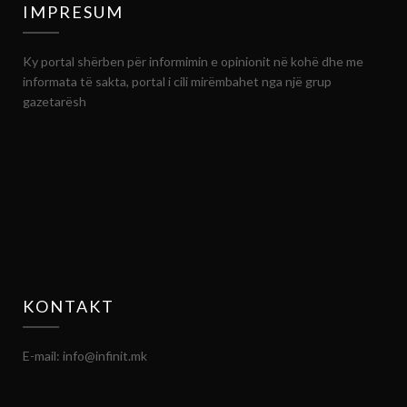
IMPRESUM
Ky portal shërben për informimin e opinionit në kohë dhe me
informata të sakta, portal i cili mirëmbahet nga një grup
gazetarësh
KONTAKT
E-mail: info@infinit.mk