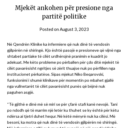
Mjekët ankohen për presione nga
partitë politike
Posted on
August 3, 2023
Në Qendrën Klinike ka infermiere që nuk dinë të vendosin
gjilpërën në shiringë. Kjo është pasojë e presioneve që vijnë nga
shtabet partiake të cilët urdhërojnë pranimin e kuadrit jo
adekuat. Me këto probleme po përballen për çdo ditë mjekët të
cilët pavarësisht ngritjes së zërit thuajse nuk po përfillen nga
institucionet përkatëse. Sipas mjekut Niko Beqarovski,
funksionimi i shumë klinikave për momentin po mbahet gjallë
nga vullnetarët të cilët pavarësisht punës që bëjnë nuk
paguhen asgjë.
“Të gjithë e dinë më së miri se për çfarë stafi kanë nevojë. Tani
po ndodh që të marrim një letër ku thuhet se ky është për këtu
ndërsa ai tjetri duhet hequr. Në këtë mënyrë nuk ka cilësi. Më
besoni, ka motra që nuk dinë të vendosin gjilpërën në shiringë.