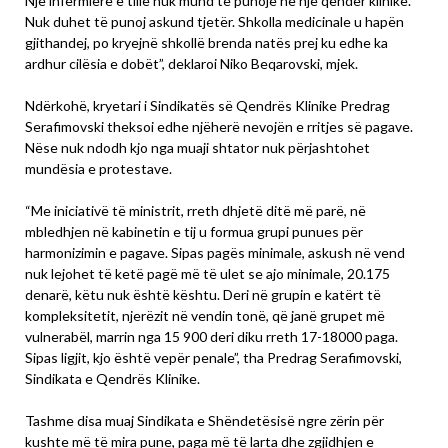
Një infermiere e tillë nuk mund të punojë në një qendër klinike.
Nuk duhet të punoj askund tjetër. Shkolla medicinale u hapën
gjithandej, po kryejnë shkollë brenda natës prej ku edhe ka
ardhur cilësia e dobët”, deklaroi Niko Beqarovski, mjek.
Ndërkohë, kryetari i Sindikatës së Qendrës Klinike Predrag
Serafimovski theksoi edhe njëherë nevojën e rritjes së pagave.
Nëse nuk ndodh kjo nga muaji shtator nuk përjashtohet
mundësia e protestave.
“Me iniciativë të ministrit, rreth dhjetë ditë më parë, në
mbledhjen në kabinetin e tij u formua grupi punues për
harmonizimin e pagave. Sipas pagës minimale, askush në vend
nuk lejohet të ketë pagë më të ulet se ajo minimale, 20.175
denarë, këtu nuk është kështu. Deri në grupin e katërt të
kompleksitetit, njerëzit në vendin tonë, që janë grupet më
vulnerabël, marrin nga 15 900 deri diku rreth 17-18000 paga.
Sipas ligjit, kjo është vepër penale”, tha Predrag Serafimovski,
Sindikata e Qendrës Klinike.
Tashme disa muaj Sindikata e Shëndetësisë ngre zërin për
kushte më të mira pune, paga më të larta dhe zgjidhjen e