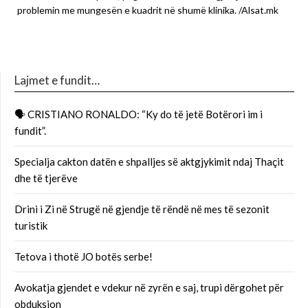
problemin me mungesën e kuadrit në shumë klinika. /Alsat.mk
Lajmet e fundit…
🗣 CRISTIANO RONALDO: “Ky do të jetë Botërori im i
fundit”.
Specialja cakton datën e shpalljes së aktgjykimit ndaj Thaçit
dhe të tjerëve
Drini i Zi në Strugë në gjendje të rëndë në mes të sezonit
turistik
Tetova i thotë JO botës serbe!
Avokatja gjendet e vdekur në zyrën e saj, trupi dërgohet për
obduksion