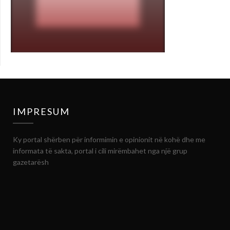
IMPRESUM
Ky portal shërben për informimin e opinionit në kohë dhe me
informata të sakta, portal i cili mirëmbahet nga një grup
gazetarësh