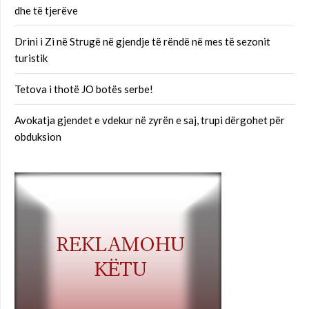
dhe të tjerëve
Drini i Zi në Strugë në gjendje të rëndë në mes të sezonit
turistik
Tetova i thotë JO botës serbe!
Avokatja gjendet e vdekur në zyrën e saj, trupi dërgohet për
obduksion