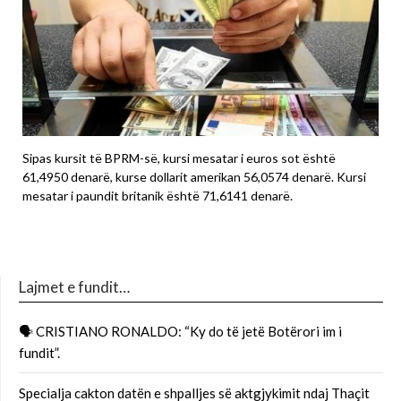
Sipas kursit të BPRM-së, kursi mesatar i euros sot është
61,4950 denarë, kurse dollarit amerikan 56,0574 denarë. Kursi
mesatar i paundit britanik është 71,6141 denarë.
Lajmet e fundit…
🗣 CRISTIANO RONALDO: “Ky do të jetë Botërori im i
fundit”.
Specialja cakton datën e shpalljes së aktgjykimit ndaj Thaçit