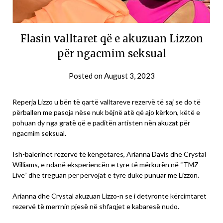
Flasin valltaret që e akuzuan Lizzon
për ngacmim seksual
Posted on
August 3, 2023
Reperja Lizzo u bën të qartë valltareve rezervë të saj se do të
përballen me pasoja nëse nuk bëjnë atë që ajo kërkon, këtë e
pohuan dy nga gratë që e paditën artisten nën akuzat për
ngacmim seksual.
Ish-balerinet rezervë të këngëtares, Arianna Davis dhe Crystal
Williams, e ndanë eksperiencën e tyre të mërkurën në “TMZ
Live” dhe treguan për përvojat e tyre duke punuar me Lizzon.
Arianna dhe Crystal akuzuan Lizzo-n se i detyronte kërcimtaret
rezervë të merrnin pjesë në shfaqjet e kabaresë nudo.