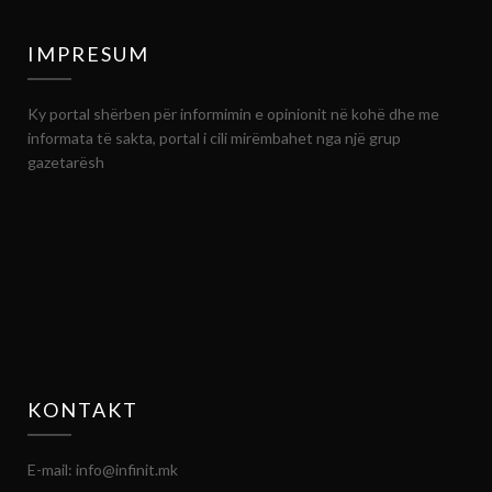
IMPRESUM
Ky portal shërben për informimin e opinionit në kohë dhe me
informata të sakta, portal i cili mirëmbahet nga një grup
gazetarësh
KONTAKT
E-mail: info@infinit.mk