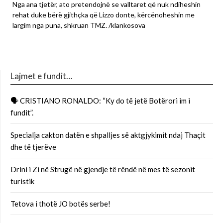
Nga ana tjetër, ato pretendojnë se valltaret që nuk ndiheshin
rehat duke bërë gjithçka që Lizzo donte, kërcënoheshin me
largim nga puna, shkruan TMZ. /klankosova
Lajmet e fundit…
🗣 CRISTIANO RONALDO: “Ky do të jetë Botërori im i
fundit”.
Specialja cakton datën e shpalljes së aktgjykimit ndaj Thaçit
dhe të tjerëve
Drini i Zi në Strugë në gjendje të rëndë në mes të sezonit
turistik
Tetova i thotë JO botës serbe!