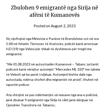
Zbulohen 9 emigrantë nga Sirija në
afërsi të Kumanovës
Posted on
August 2, 2023
Siç njoftojnë nga Ministria e Punëve të Brendshme sot në ora
5:00 në fshatin Tërnovec të Kratovës, policët kanë arrestuar
H.D (19) nga Velesi për shkak të dyshimeve për tregti me
emigrantë.
“Më 01.08.2023 në autostradën Kumanovë – Tabanc zyrtarët
policorë kanë vërejtur automjet “Mercedes ML 320″ me tabela
të Velesit që ka qenë i ndaluar. Automjeti kishte dalë nga
autostada, ndërsa shoferi dhe migrantët në arrati”, thuhet në
raportin policor.
Ata shtojnë se pas ndërmarrjes së masave nga ana e policisë,
janë zbuluar 9 emigrantë nga Sirija të cilët janë dërguar në
Qendrën Transitore në Tabanoc.