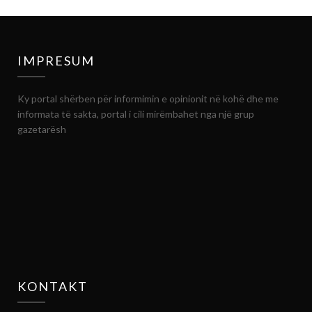
IMPRESUM
Ky portal shërben për informimin e opinionit në kohë dhe me
informata të sakta, portal i cili mirëmbahet nga një grup
gazetarësh
KONTAKT