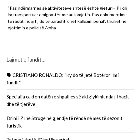
“Pas ndërmarrjes së aktiviteteve shtesë është gjetur H.P i cili
ka transportuar emigrantët me automjetin. Pas dokumentimit
të rastit, ndaj tij do të parashtrohet kallëzim penal”, thuhet në
njoftimin e policisë./koha
Lajmet e fundit…
🗣 CRISTIANO RONALDO: “Ky do të jetë Botërori im i
fundit”.
Specialja cakton datën e shpalljes së aktgjykimit ndaj Thaçit
dhe të tjerëve
Drini i Zi në Strugë në gjendje të rëndë në mes të sezonit
turistik
Tetova i thotë JO botës serbe!